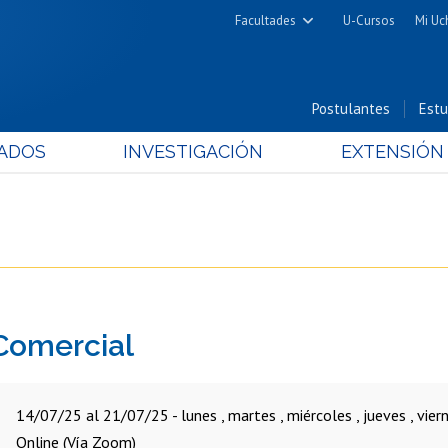
Facultades
U-Cursos
Mi Uc
Arquitectura y Urbanismo
Ciencias
Postulantes
Estu
Cs. Físicas y Matemáticas
ADOS
INVESTIGACIÓN
EXTENSIÓN
Cs. Químicas y Farmacéuticas
Cs. Veterinarias y Pecuarias
Derecho
Filosofía y Humanidades
Medicina
Estudios Avanzados en Educación
 Comercial
Nutrición y Tecnología de
Alimentos
14/07/25 al 21/07/25 - lunes , martes , miércoles , jueves , viern
Online (Vía Zoom)