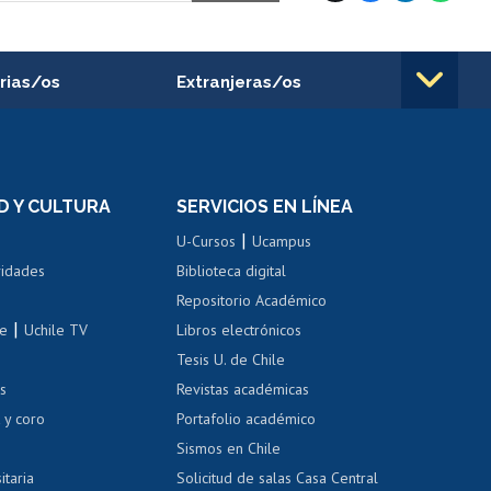
rias/os
Extranjeras/os
rnos de
Revalidación y reconocimiento
n
de títulos
el personal
Postulación al Programa de
Movilidad Estudiantil
D Y CULTURA
SERVICIOS EN LÍNEA
ovilidad interna
Inscripción de asignaturas
|
 de renta
U-Cursos
Ucampus
Cursos de español
 de renta
vidades
Biblioteca digital
Repositorio Académico
correo uchile
|
le
Uchile TV
Libros electrónicos
nas blancas
Tesis U. de Chile
os
Revistas académicas
, sexual y violencia
Denuncias administrativas
 y coro
Portafolio académico
Sismos en Chile
itaria
Solicitud de salas Casa Central