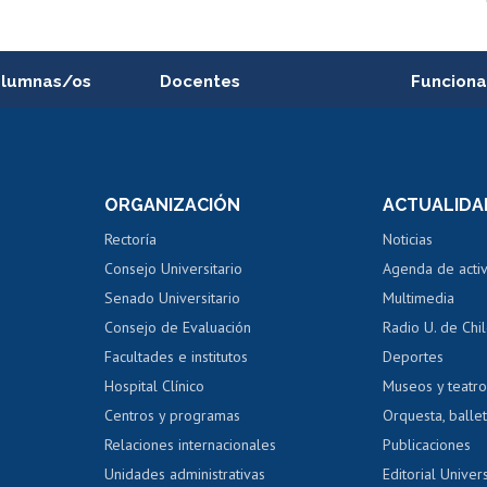
alumnas/os
Docentes
Funciona
Postulación a concursos
Cursos inte
internos de investigación
capacitació
e asignaturas
Consulta a bases de datos
Bienestar d
 de notas
ORGANIZACIÓN
ACTUALIDA
Perfeccionamiento
Portal de m
 regular
Editar Portafolio Académico
Certificado
Rectoría
Noticias
tal
Evaluación docente
Certificado
Consejo Universitario
Agenda de acti
dito alumnos
honorarios
Calificación académica
Senado Universitario
Multimedia
dito exalumnos
Gestión de 
Consejo de Evaluación
Radio U. de Chi
Postulación al AUCAI
y grados
Editar pági
Facultades e institutos
Deportes
Hospital Clínico
Museos y teatr
da tecnológica
Tarjeta TUI
Wifi
Acoso laboral
s
Centros y programas
Orquesta, ballet
Relaciones internacionales
Publicaciones
Unidades administrativas
Editorial Univers