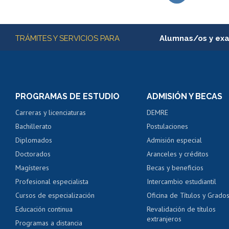
Subir
Más información
TRÁMITES Y SERVICIOS PARA
Alumnas/os y ex
Matrícula en línea
Inscripción y cambio d
Consulta y certificado
PROGRAMAS DE ESTUDIO
ADMISIÓN Y BECAS
Certificado de alumno
Carreras y licenciaturas
DEMRE
Servicio médico y den
Bachillerato
Postulaciones
Pago de arancel y cré
Diplomados
Admisión especial
Pago de arancel y cré
Doctorados
Aranceles y créditos
Certificado de títulos 
Magísteres
Becas y beneficios
Profesional especialista
Intercambio estudiantil
Mi Uchile
Ayu
Cursos de especialización
Oficina de Títulos y Grado
Educación continua
Revalidación de títulos
extranjeros
Programas a distancia