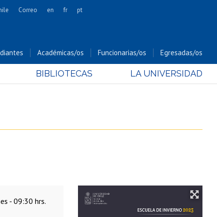
hile
Correo
en
fr
pt
Artes
Cs. Agronómicas
diantes
Académicas/os
Funcionarias/os
Egresadas/os
Cs. Forestales y Conservación
BIBLIOTECAS
LA UNIVERSIDAD
Cs. Sociales
Comunicación e Imagen
Economía y Negocios
Gobierno
Odontología
Estudios Internacionales
Bachillerato
Hospital Clínico
es - 09:30 hrs.