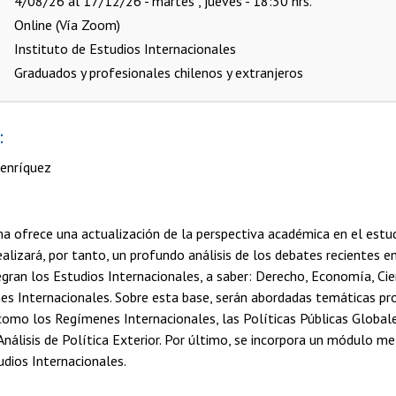
4/08/26 al 17/12/26 - martes , jueves - 18:30 hrs.
Online (Vía Zoom)
Instituto de Estudios Internacionales
Graduados y profesionales chilenos y extranjeros
:
Henríquez
a ofrece una actualización de la perspectiva académica en el estud
realizará, por tanto, un profundo análisis de los debates recientes e
tegran los Estudios Internacionales, a saber: Derecho, Economía, Cie
ones Internacionales. Sobre esta base, serán abordadas temáticas p
s como los Regímenes Internacionales, las Políticas Públicas Globale
 Análisis de Política Exterior. Por último, se incorpora un módulo 
tudios Internacionales.