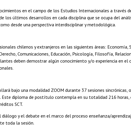
nocimientos en el campo de los Estudios Internacionales a través d
e los últimos desarrollos en cada disciplina que se ocupa del anál
 como desde una perspectiva interdisciplinar y metodológica.
ionales chilenos y extranjeros en las siguientes áreas: Economía, S
, Derecho, Comunicaciones, Educación, Psicología, Filosofía, Relacio
tulantes deben demostrar algún conocimiento y/o experiencia en el
ionales.
rollará bajo una modalidad ZOOM durante 37 sesiones sincrónicas, 
 Este diploma de postítulo contempla en su totalidad 216 horas, di
réditos SCT.
 el diálogo y el debate en el marco del proceso enseñanza/aprendiz
te toda la sesión.