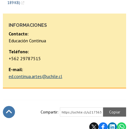
189 KB)
INFORMACIONES
Contacto:
Educación Continua
Teléfono:
+562 29787515
E-mail:
ed.continua.artes@uchile.cl
Compartir:
Copiar
https://uchile.cl/u217363
Subir