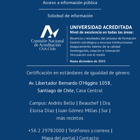
Acceso a información pública
Editar Portafolio Académico
Solicitud de información
Evaluación docente
Calificación académica
Postulación al AUCAI
Funcionarias/os
Cursos internos de capacitación
Bienestar del personal
Certificación en estándares de igualdad de género
Portal de movilidad interna
Certificado de renta
Av. Libertador Bernardo O'Higgins 1058,
Santiago de Chile,
Casa Central
Certificado de renta honorarios
Gestión de correo uchile
Campus
:
Andrés Bello
|
Beauchef
|
Dra.
Editar páginas blancas
Eloísa Díaz
|
Juan Gómez Millas
|
Sur
|
más recintos
Extranjeras/os
Revalidación y reconocimiento de títulos
+56 2 29782000
|
Teléfonos y correos
|
Mapa del portal
|
Contacto
Postulación al Programa de Movilidad Estudiantil