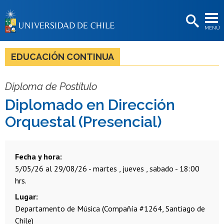
EXTENSIÓN
MENÚ
BIBLIOTECAS
LA UNIVERSIDAD
EDUCACIÓN CONTINUA
Postulantes
Diploma de Postítulo
Estudiantes
Diplomado en Dirección
Académicas/os
Orquestal (Presencial)
Funcionarias/os
Egresadas/os
Fecha y hora
5/05/26 al 29/08/26 - martes , jueves , sabado - 18:00
hrs.
Lugar
Departamento de Música (Compañía #1264, Santiago de
Chile)