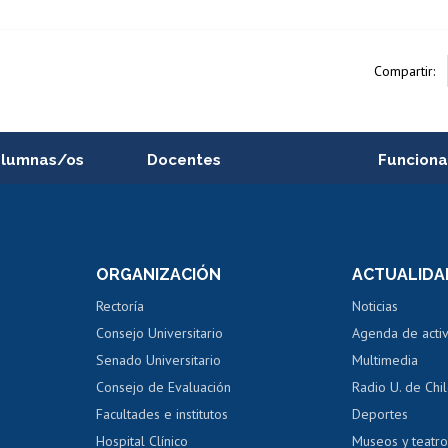
Compartir:
alumnas/os
Docentes
Funciona
Postulación a concursos
Cursos inte
internos de investigación
capacitació
e asignaturas
Consulta a bases de datos
Bienestar d
 de notas
ORGANIZACIÓN
ACTUALIDA
Perfeccionamiento
Portal de m
 regular
Editar Portafolio Académico
Certificado
Rectoría
Noticias
tal
Evaluación docente
Certificado
Consejo Universitario
Agenda de acti
dito alumnos
honorarios
Calificación académica
Senado Universitario
Multimedia
dito exalumnos
Gestión de 
Consejo de Evaluación
Radio U. de Chi
Postulación al AUCAI
y grados
Editar pági
Facultades e institutos
Deportes
Hospital Clínico
Museos y teatr