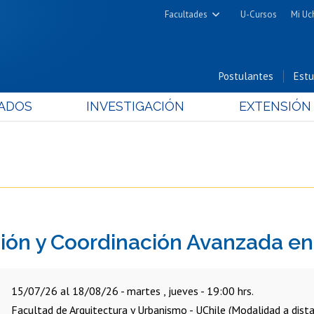
Facultades
U-Cursos
Mi Uc
Arquitectura y Urbanismo
Ciencias
Postulantes
Estu
Cs. Físicas y Matemáticas
ADOS
INVESTIGACIÓN
EXTENSIÓN
Cs. Químicas y Farmacéuticas
Cs. Veterinarias y Pecuarias
Derecho
Filosofía y Humanidades
Medicina
Estudios Avanzados en Educación
ión y Coordinación Avanzada en
Nutrición y Tecnología de
Alimentos
15/07/26 al 18/08/26 - martes , jueves - 19:00 hrs.
Facultad de Arquitectura y Urbanismo - UChile (Modalidad a dista