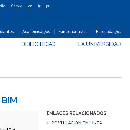
hile
Correo
en
fr
pt
Artes
Cs. Agronómicas
diantes
Académicas/os
Funcionarias/os
Egresadas/os
Cs. Forestales y Conservación
BIBLIOTECAS
LA UNIVERSIDAD
Cs. Sociales
Comunicación e Imagen
Economía y Negocios
Gobierno
Odontología
Estudios Internacionales
 BIM
Bachillerato
Hospital Clínico
ENLACES RELACIONADOS
POSTULACION EN LINEA
ncia vía