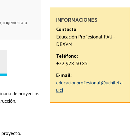
INFORMACIONES
, ingeniería o
Contacto:
Educación Profesional FAU -
DEXVM
Teléfono:
+22 978 30 85
E-mail:
educacionprofesional@uchilefa
u.cl
inaria de proyectos
trucción.
 proyecto.