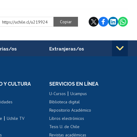
Copiar
https://uchile.cl/u219924
rias/os
Extranjeras/os
rnos de
Revalidación y reconocimiento
n
de títulos
el personal
Postulación al Programa de
Movilidad Estudiantil
D Y CULTURA
SERVICIOS EN LÍNEA
ovilidad interna
Inscripción de asignaturas
|
 de renta
U-Cursos
Ucampus
Cursos de español
 de renta
vidades
Biblioteca digital
Repositorio Académico
correo uchile
|
le
Uchile TV
Libros electrónicos
nas blancas
Tesis U. de Chile
os
Revistas académicas