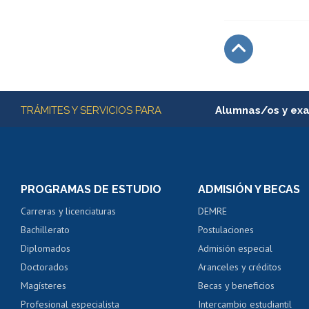
Subir
Más información
TRÁMITES Y SERVICIOS PARA
Alumnas/os y ex
Matrícula en línea
Inscripción y cambio d
Consulta y certificado
PROGRAMAS DE ESTUDIO
ADMISIÓN Y BECAS
Certificado de alumno
Carreras y licenciaturas
DEMRE
Servicio médico y den
Bachillerato
Postulaciones
Pago de arancel y cré
Diplomados
Admisión especial
Pago de arancel y cré
Doctorados
Aranceles y créditos
Certificado de títulos 
Magísteres
Becas y beneficios
Profesional especialista
Intercambio estudiantil