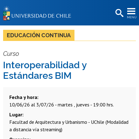
EXTENSIÓN
MENÚ
BIBLIOTECAS
LA UNIVERSIDAD
EDUCACIÓN CONTINUA
Postulantes
Curso
Estudiantes
Interoperabilidad y
Académicas/os
Estándares BIM
Funcionarias/os
Egresadas/os
Fecha y hora
10/06/26 al 3/07/26 - martes , jueves - 19:00 hrs.
Lugar
Facultad de Arquitectura y Urbanismo - UChile (Modalidad
a distancia vía streaming)