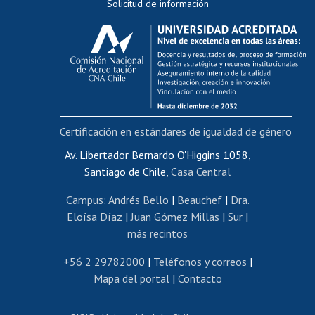
Solicitud de información
Evaluación docente
Calificación académica
Postulación al AUCAI
Funcionarias/os
Cursos internos de capacitación
Bienestar del personal
Certificación en estándares de igualdad de género
Portal de movilidad interna
Certificado de renta
Av. Libertador Bernardo O'Higgins 1058,
Santiago de Chile,
Casa Central
Certificado de renta honorarios
Gestión de correo uchile
Campus
:
Andrés Bello
|
Beauchef
|
Dra.
Editar páginas blancas
Eloísa Díaz
|
Juan Gómez Millas
|
Sur
|
más recintos
Extranjeras/os
Revalidación y reconocimiento de títulos
+56 2 29782000
|
Teléfonos y correos
|
Mapa del portal
|
Contacto
Postulación al Programa de Movilidad Estudiantil
Inscripción de asignaturas