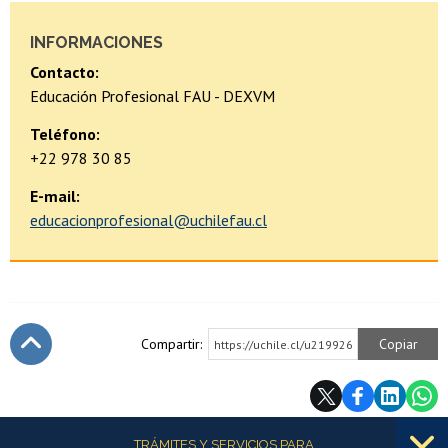
INFORMACIONES
Contacto:
Educación Profesional FAU - DEXVM
Teléfono:
+22 978 30 85
E-mail:
educacionprofesional@uchilefau.cl
Compartir:
Copiar
https://uchile.cl/u219926
Subir
Más información
TRÁMITES Y SERVICIOS PARA