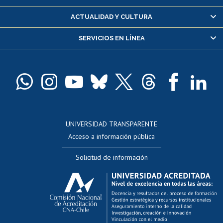
Certificado de alumno regular
ACTUALIDAD Y CULTURA
Servicio médico y dental
SERVICIOS EN LÍNEA
Pago de arancel y crédito alumnos
Pago de arancel y crédito exalumnos
Certificado de títulos y grados
Docentes
Postulación a concursos internos de investigación
Consulta a bases de datos
UNIVERSIDAD TRANSPARENTE
Perfeccionamiento
Acceso a información pública
Editar Portafolio Académico
Solicitud de información
Evaluación docente
Calificación académica
Postulación al AUCAI
Funcionarias/os
Cursos internos de capacitación