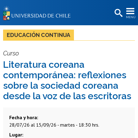
EXTENSIÓN
MENÚ
BIBLIOTECAS
LA UNIVERSIDAD
EDUCACIÓN CONTINUA
Postulantes
Curso
Estudiantes
Literatura coreana
Académicas/os
contemporánea: reflexiones
Funcionarias/os
sobre la sociedad coreana
desde la voz de las escritoras
Egresadas/os
Fecha y hora
28/07/26 al 15/09/26 - martes - 18:30 hrs.
Lugar