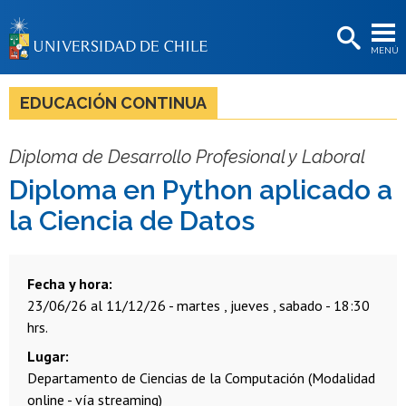
EXTENSIÓN
MENÚ
BIBLIOTECAS
LA UNIVERSIDAD
EDUCACIÓN CONTINUA
Postulantes
Diploma de Desarrollo Profesional y Laboral
Estudiantes
Diploma en Python aplicado a
Académicas/os
la Ciencia de Datos
Funcionarias/os
Egresadas/os
Fecha y hora
23/06/26 al 11/12/26 - martes , jueves , sabado - 18:30
hrs.
Lugar
Departamento de Ciencias de la Computación (Modalidad
online - vía streaming)