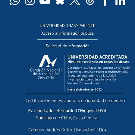
Docentes
Postulación a concursos internos de investigación
Consulta a bases de datos
UNIVERSIDAD TRANSPARENTE
Perfeccionamiento
Acceso a información pública
Editar Portafolio Académico
Solicitud de información
Evaluación docente
Calificación académica
Postulación al AUCAI
Funcionarias/os
Cursos internos de capacitación
Bienestar del personal
Certificación en estándares de igualdad de género
Portal de movilidad interna
Certificado de renta
Av. Libertador Bernardo O'Higgins 1058,
Santiago de Chile,
Casa Central
Certificado de renta honorarios
Gestión de correo uchile
Campus
:
Andrés Bello
|
Beauchef
|
Dra.
Editar páginas blancas