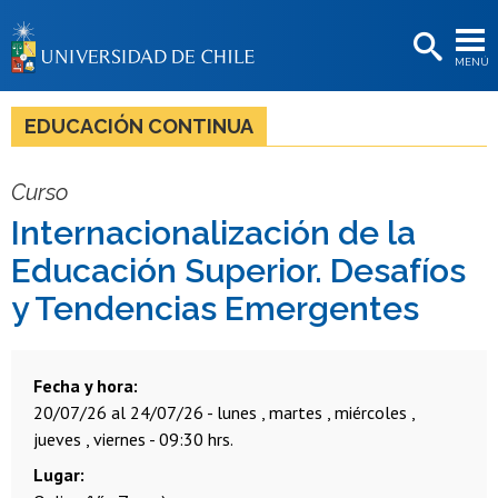
EXTENSIÓN
MENÚ
BIBLIOTECAS
LA UNIVERSIDAD
EDUCACIÓN CONTINUA
Postulantes
Curso
Estudiantes
Internacionalización de la
Académicas/os
Educación Superior. Desafíos
Funcionarias/os
y Tendencias Emergentes
Egresadas/os
Fecha y hora
20/07/26 al 24/07/26 - lunes , martes , miércoles ,
jueves , viernes - 09:30 hrs.
Lugar