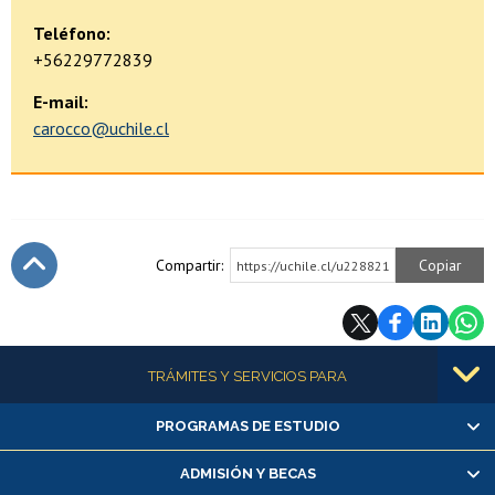
Teléfono:
+56229772839
E-mail:
carocco@uchile.cl
Compartir:
Copiar
https://uchile.cl/u228821
Subir
Más información
TRÁMITES Y SERVICIOS PARA
PROGRAMAS DE ESTUDIO
Alumnas/os y exalumnas/os
Matrícula en línea
ADMISIÓN Y BECAS