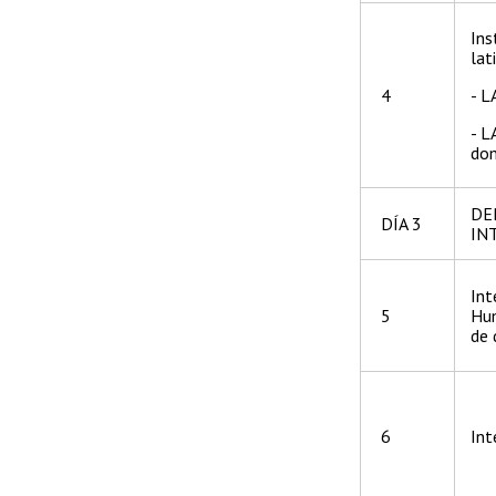
Ins
lat
4
- L
- 
dom
DE
DÍA 3
IN
Int
5
Hum
de 
6
Int