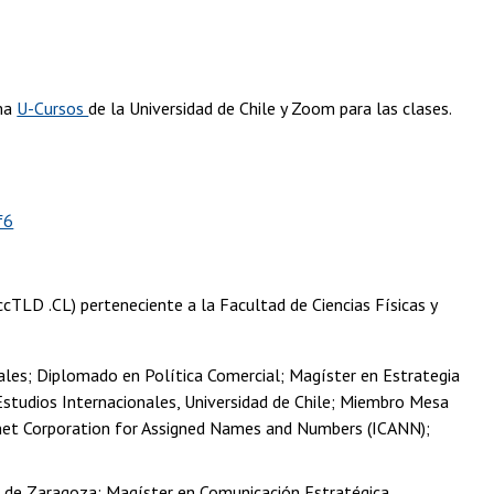
rma
U-Cursos
de la Universidad de Chile y Zoom para las clases.
f6
(ccTLD .CL) perteneciente a la Facultad de Ciencias Físicas y
iales; Diplomado en Política Comercial; Magíster en Estrategia
e Estudios Internacionales, Universidad de Chile; Miembro Mesa
ernet Corporation for Assigned Names and Numbers (ICANN);
d de Zaragoza; Magíster en Comunicación Estratégica,