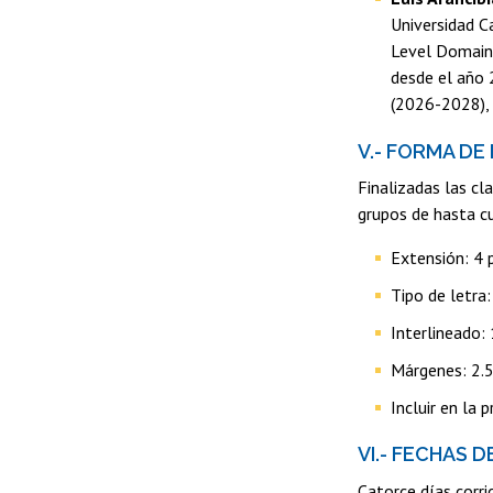
Universidad C
Level Domains
desde el año 
(2026-2028), 
V.- FORMA DE
Finalizadas las cl
grupos de hasta c
Extensión: 4 p
Tipo de letr
Interlineado: 
Márgenes: 2.5 
Incluir en la 
VI.- FECHAS 
Catorce días corri