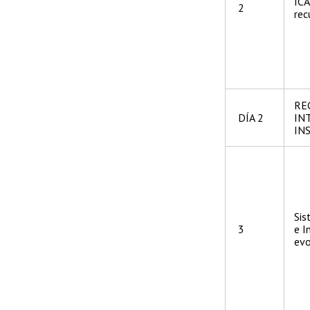
ICA
2
rec
RE
DÍA 2
IN
IN
Sis
3
e I
evo