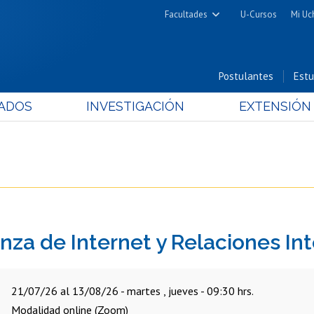
Facultades
U-Cursos
Mi Uc
Arquitectura y Urbanismo
Ciencias
Postulantes
Estu
Cs. Físicas y Matemáticas
ADOS
INVESTIGACIÓN
EXTENSIÓN
Cs. Químicas y Farmacéuticas
Cs. Veterinarias y Pecuarias
Derecho
Filosofía y Humanidades
Medicina
Estudios Avanzados en Educación
za de Internet y Relaciones In
Nutrición y Tecnología de
Alimentos
21/07/26 al 13/08/26 - martes , jueves - 09:30 hrs.
Modalidad online (Zoom)