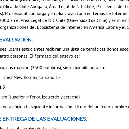
atólica de Chile. Abogado, Área Legal de NIC Chile; Presidente del
). Profesional con larga y amplia trayectoria en temas de Internet
2000 en el Área Legal de NIC Chile (Universidad de Chile) y es mi
organizaciones del Ecosistema de Internet en América Latina y el C
 EVALUACIÓN:
ases, los/as estudiantes recibirán una lista de temáticas donde esc
uatro personas. El formato del ensayo es:
áginas máximo (2500 palabras), sin incluir bibliografía.
a: Times New Roman, tamaño 12.
1.5
cm (superior, inferior, izquierdo y derecho)
primera página la siguiente información: título del artículo, nombre
DE ENTREGA DE LAS EVALUACIONES:
dos tras el término de las clases.