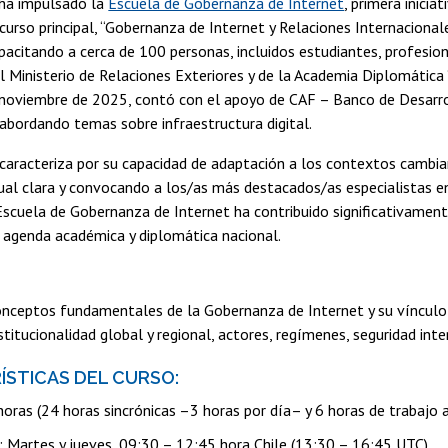
 ha impulsado la
Escuela de Gobernanza de Internet
, primera inicia
u curso principal, “Gobernanza de Internet y Relaciones Internacional
apacitando a cerca de 100 personas, incluidos estudiantes, profesion
l Ministerio de Relaciones Exteriores y de la Academia Diplomática 
n noviembre de 2025, contó con el apoyo de CAF – Banco de Desarr
, abordando temas sobre infraestructura digital.
caracteriza por su capacidad de adaptación a los contextos cambi
al clara y convocando a los/as más destacados/as especialistas en
la Escuela de Gobernanza de Internet ha contribuido significativament
 agenda académica y diplomática nacional.
nceptos fundamentales de la Gobernanza de Internet y su vínculo co
nstitucionalidad global y regional, actores, regímenes, seguridad i
ERÍSTICAS DEL CURSO:
horas (24 horas sincrónicas –3 horas por día– y 6 horas de trabajo
o: Martes y jueves, 09:30 – 12:45 hora Chile (13:30 – 16:45 UTC).