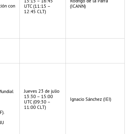
15:15 – 16:45
Rodrigo de la Parra
ción con
UTC (11:15 –
(ICANN)
12:45 CLT)
.
Jueves 23 de julio
Mundial
13:30 – 15:00
Ignacio Sánchez (IEI)
UTC (09:30 –
11:00 CLT)
F).
NU