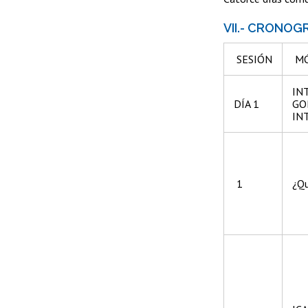
VII.- CRONOG
SESIÓN
MÓ
IN
DÍA 1
GO
IN
1
¿Qu