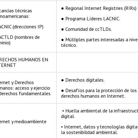
● Regional Internet Registries (RIRs)
tancias técnicas
inoamericanas:
● Programa Líderes LACNIC.
ACNIC (direcciones IP)
● Comunidad de ccTLDs.
LACTLD (nombres de
● Múltiples partes interesadas a nive
inio)
técnico.
RECHOS HUMANOS EN
TERNET
● Derechos digitales.
ernet y Derechos
anos: acceso y ejercicio
● Desafíos para la protección de los
derechos fundamentales
derechos humanos en Internet.
• Huella ambiental de la infraestruc
digital.
ernet y medioambiente
• Internet, datos y tecnologías digita
la sostenibilidad ambiental.