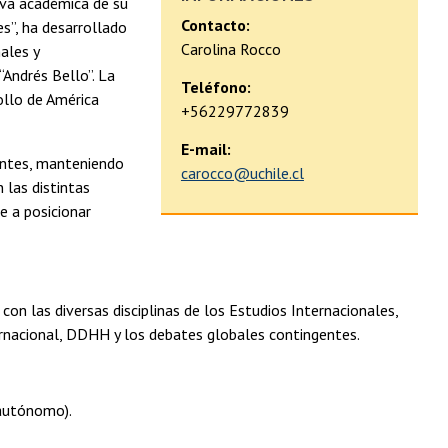
tiva académica de su
Contacto:
es”, ha desarrollado
Carolina Rocco
ales y
“Andrés Bello”. La
Teléfono:
ollo de América
+56229772839
E-mail:
antes, manteniendo
carocco@uchile.cl
 las distintas
e a posicionar
n las diversas disciplinas de los Estudios Internacionales,
nternacional, DDHH y los debates globales contingentes.
 autónomo).