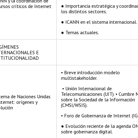
NN y la coordinación de
● Importancia estratégica y coordina
ursos críticos de Internet
los distintos sectores.
● ICANN en el sistema internacional
● Temas actuales.
GÍMENES
TERNACIONALES E
STITUCIONALIDAD
• Breve introducción modelo
multistakeholder.
• Unión Internacional de
Telecomunicaciones (UIT). • Cumbre 
tema de Naciones Unidas
sobre la Sociedad de la Información
nternet: orígenes y
(CMSI/WSIS).
lución
• Foro de Gobernanza de Internet (IG
● Evolución reciente de la agenda O
sobre gobernanza digital.