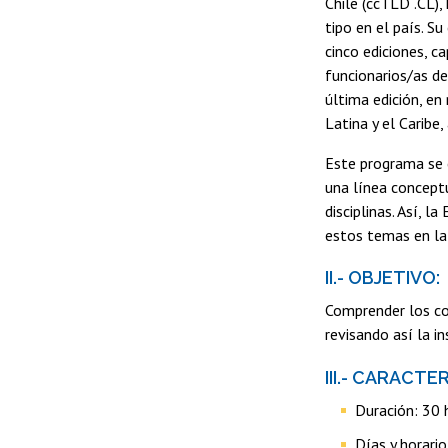
Chile (ccTLD .CL),
tipo en el país. S
cinco ediciones, c
funcionarios/as de
última edición, e
Latina y el Caribe
Este programa se 
una línea conceptu
disciplinas. Así, 
estos temas en la
II.- OBJETIVO:
Comprender los co
revisando así la i
III.- CARACT
Duración: 30 
Días y horari