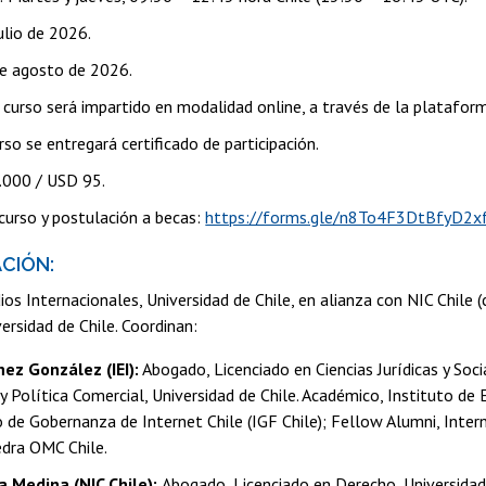
julio de 2026.
de agosto de 2026.
 curso será impartido en modalidad online, a través de la platafo
urso se entregará certificado de participación.
.000 / USD 95.
 curso y postulación a becas:
https://forms.gle/n8To4F3DtBfyD2x
ACIÓN:
ios Internacionales, Universidad de Chile, en alianza con NIC Chile 
rsidad de Chile. Coordinan:
hez González (IEI):
Abogado, Licenciado en Ciencias Jurídicas y Soc
 y Política Comercial, Universidad de Chile. Académico, Instituto d
o de Gobernanza de Internet Chile (IGF Chile); Fellow Alumni, Int
dra OMC Chile.
a Medina (NIC Chile):
Abogado, Licenciado en Derecho, Universida