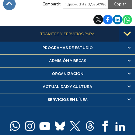
Compartir:
Copiar
https://uchile.cl/u230986
Subir
Más información
TRÁMITES Y SERVICIOS PARA
PROGRAMAS DE ESTUDIO
Alumnas/os y exalumnas/os
Matrícula en línea
ADMISIÓN Y BECAS
Inscripción y cambio de asignaturas
ORGANIZACIÓN
Consulta y certificado de notas
Certificado de alumno regular
ACTUALIDAD Y CULTURA
Servicio médico y dental
SERVICIOS EN LÍNEA
Pago de arancel y crédito alumnos
Pago de arancel y crédito exalumnos
Certificado de títulos y grados
Docentes