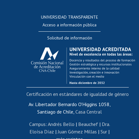
Postulación a concursos internos de investigación
Consulta a bases de datos
UNIVERSIDAD TRANSPARENTE
Perfeccionamiento
Acceso a información pública
Editar Portafolio Académico
Solicitud de información
Evaluación docente
Calificación académica
Postulación al AUCAI
Funcionarias/os
Cursos internos de capacitación
Bienestar del personal
Certificación en estándares de igualdad de género
Portal de movilidad interna
Certificado de renta
Av. Libertador Bernardo O'Higgins 1058,
Santiago de Chile,
Casa Central
Certificado de renta honorarios
Gestión de correo uchile
Campus
:
Andrés Bello
|
Beauchef
|
Dra.
Editar páginas blancas
Eloísa Díaz
|
Juan Gómez Millas
|
Sur
|