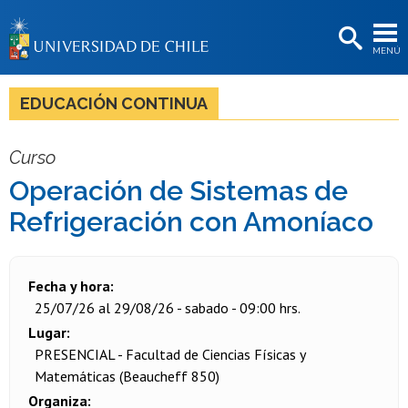
EXTENSIÓN
MENÚ
BIBLIOTECAS
LA UNIVERSIDAD
EDUCACIÓN CONTINUA
Postulantes
Curso
Estudiantes
Operación de Sistemas de
Académicas/os
Refrigeración con Amoníaco
Funcionarias/os
Egresadas/os
Fecha y hora
25/07/26 al 29/08/26 - sabado - 09:00 hrs.
Lugar
PRESENCIAL - Facultad de Ciencias Físicas y
Matemáticas (Beaucheff 850)
Organiza