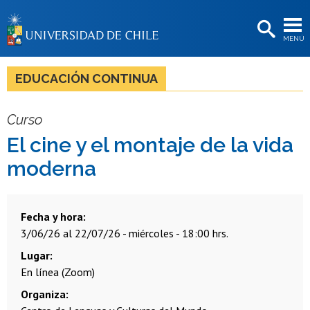
EXTENSIÓN
MENÚ
BIBLIOTECAS
LA UNIVERSIDAD
EDUCACIÓN CONTINUA
Postulantes
Curso
Estudiantes
El cine y el montaje de la vida
Académicas/os
moderna
Funcionarias/os
Egresadas/os
Fecha y hora
3/06/26 al 22/07/26 - miércoles - 18:00 hrs.
Lugar
En línea (Zoom)
Organiza