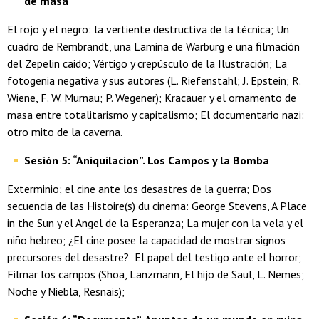
de masa
El rojo y el negro: la vertiente destructiva de la técnica; Un
cuadro de Rembrandt, una Lamina de Warburg e una filmación
del Zepelin caido; Vértigo y crepúsculo de la Ilustración; La
fotogenia negativa y sus autores (L. Riefenstahl; J. Epstein; R.
Wiene, F. W. Murnau; P. Wegener); Kracauer y el ornamento de
masa entre totalitarismo y capitalismo; El documentario nazi:
otro mito de la caverna.
Sesión 5: “Aniquilacion”. Los Campos y la Bomba
Exterminio; el cine ante los desastres de la guerra; Dos
secuencia de las Histoire(s) du cinema: George Stevens, A Place
in the Sun y el Angel de la Esperanza; La mujer con la vela y el
niño hebreo; ¿El cine posee la capacidad de mostrar signos
precursores del desastre? El papel del testigo ante el horror;
Filmar los campos (Shoa, Lanzmann, El hijo de Saul, L. Nemes;
Noche y Niebla, Resnais);