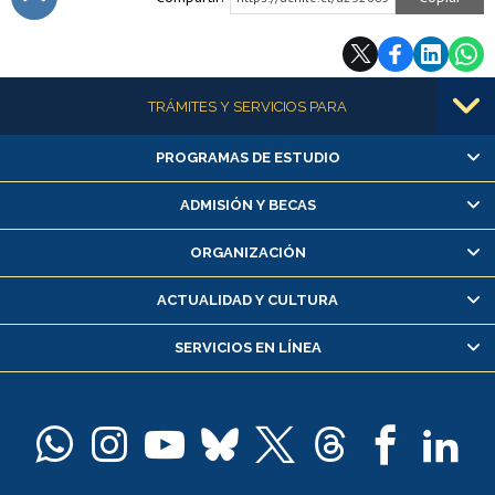
Subir
Más información
TRÁMITES Y SERVICIOS PARA
PROGRAMAS DE ESTUDIO
Alumnas/os y exalumnas/os
Matrícula en línea
ADMISIÓN Y BECAS
Inscripción y cambio de asignaturas
ORGANIZACIÓN
Consulta y certificado de notas
Certificado de alumno regular
ACTUALIDAD Y CULTURA
Servicio médico y dental
SERVICIOS EN LÍNEA
Pago de arancel y crédito alumnos
Pago de arancel y crédito exalumnos
Certificado de títulos y grados
Docentes
Postulación a concursos internos de investigación