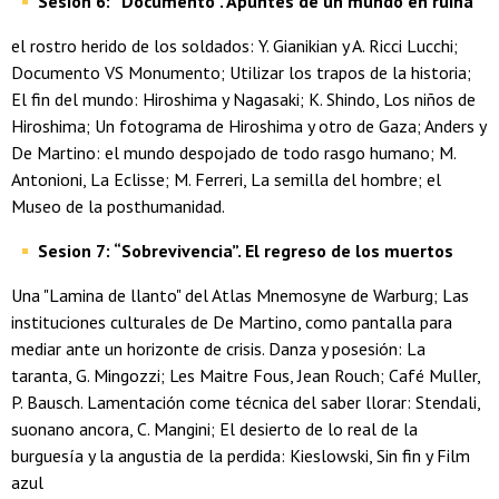
Sesión 6: “Documento”. Apuntes de un mundo en ruina
el rostro herido de los soldados: Y. Gianikian y A. Ricci Lucchi;
Documento VS Monumento; Utilizar los trapos de la historia;
El fin del mundo: Hiroshima y Nagasaki; K. Shindo, Los niños de
Hiroshima; Un fotograma de Hiroshima y otro de Gaza; Anders y
De Martino: el mundo despojado de todo rasgo humano; M.
Antonioni, La Eclisse; M. Ferreri, La semilla del hombre; el
Museo de la posthumanidad.
Sesion 7: “Sobrevivencia”. El regreso de los muertos
Una "Lamina de llanto" del Atlas Mnemosyne de Warburg; Las
instituciones culturales de De Martino, como pantalla para
mediar ante un horizonte de crisis. Danza y posesión: La
taranta, G. Mingozzi; Les Maitre Fous, Jean Rouch; Café Muller,
P. Bausch. Lamentación come técnica del saber llorar: Stendali,
suonano ancora, C. Mangini; El desierto de lo real de la
burguesía y la angustia de la perdida: Kieslowski, Sin fin y Film
azul