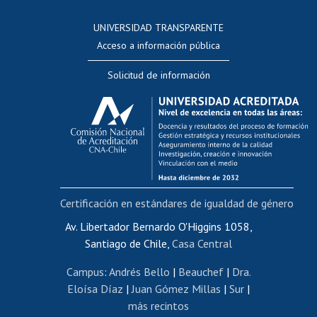
Consulta a bases de datos
UNIVERSIDAD TRANSPARENTE
Perfeccionamiento
Acceso a información pública
Editar Portafolio Académico
Solicitud de información
Evaluación docente
Calificación académica
Postulación al AUCAI
Funcionarias/os
Cursos internos de capacitación
Bienestar del personal
Certificación en estándares de igualdad de género
Portal de movilidad interna
Certificado de renta
Av. Libertador Bernardo O'Higgins 1058,
Santiago de Chile,
Casa Central
Certificado de renta honorarios
Gestión de correo uchile
Campus
:
Andrés Bello
|
Beauchef
|
Dra.
Editar páginas blancas
Eloísa Díaz
|
Juan Gómez Millas
|
Sur
|
más recintos
Extranjeras/os