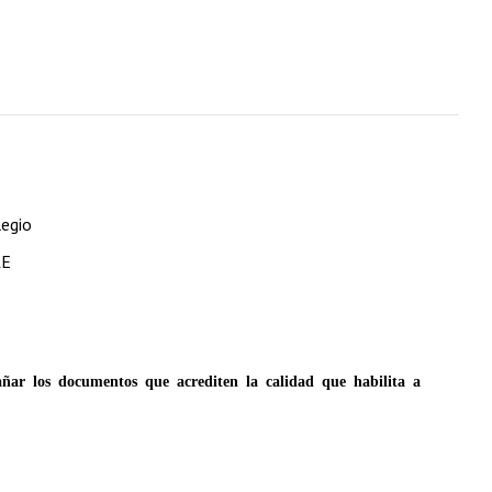
legio
LE
ñar los documentos que acrediten la calidad que habilita a