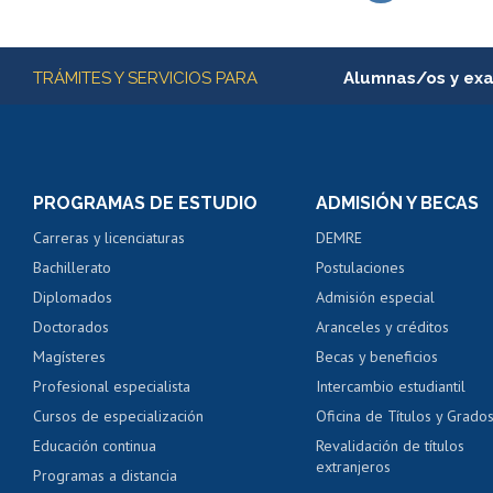
Subir
Más información
TRÁMITES Y SERVICIOS PARA
Alumnas/os y ex
Matrícula en línea
Inscripción y cambio d
Consulta y certificado
PROGRAMAS DE ESTUDIO
ADMISIÓN Y BECAS
Certificado de alumno
Carreras y licenciaturas
DEMRE
Servicio médico y den
Bachillerato
Postulaciones
Pago de arancel y cré
Diplomados
Admisión especial
Pago de arancel y cré
Doctorados
Aranceles y créditos
Certificado de títulos 
Magísteres
Becas y beneficios
Profesional especialista
Intercambio estudiantil
Mi Uchile
Ayu
Cursos de especialización
Oficina de Títulos y Grado
Educación continua
Revalidación de títulos
extranjeros
Programas a distancia