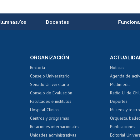
alumnas/os
Docentes
Funciona
Postulación a concursos
Cursos inte
internos de investigación
capacitació
e asignaturas
Consulta a bases de datos
Bienestar d
 de notas
ORGANIZACIÓN
ACTUALIDA
Perfeccionamiento
Portal de m
 regular
Editar Portafolio Académico
Certificado
Rectoría
Noticias
tal
Evaluación docente
Certificado
Consejo Universitario
Agenda de acti
dito alumnos
honorarios
Calificación académica
Senado Universitario
Multimedia
dito exalumnos
Gestión de 
Consejo de Evaluación
Radio U. de Chi
Postulación al AUCAI
y grados
Editar pági
Facultades e institutos
Deportes
Hospital Clínico
Museos y teatr
da tecnológica
Tarjeta TUI
Wifi
Acoso laboral
s
Centros y programas
Orquesta, ballet
Relaciones internacionales
Publicaciones
Unidades administrativas
Editorial Univers