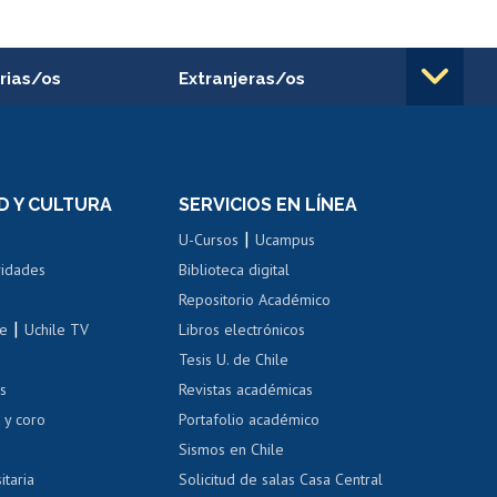
rias/os
Extranjeras/os
rnos de
Revalidación y reconocimiento
n
de títulos
el personal
Postulación al Programa de
Movilidad Estudiantil
D Y CULTURA
SERVICIOS EN LÍNEA
ovilidad interna
Inscripción de asignaturas
|
 de renta
U-Cursos
Ucampus
Cursos de español
 de renta
vidades
Biblioteca digital
Repositorio Académico
correo uchile
|
le
Uchile TV
Libros electrónicos
nas blancas
Tesis U. de Chile
os
Revistas académicas
, sexual y violencia
Denuncias administrativas
 y coro
Portafolio académico
Sismos en Chile
itaria
Solicitud de salas Casa Central