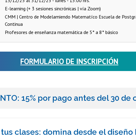
15/12/25 al 31/12/25 - lunes - 15:00 hrs.
E-learning (+ 3 sesiones sincrónicas | vía Zoom)
CMM | Centro de Modelamiendo Matematíco
Escuela de Postgr
Continua
Profesores de enseñanza matemática de 5° a 8° básico
FORMULARIO DE INSCRIPCIÓN
TO: 15% por pago antes del 30 de 
 tus clases: domina desde el diseño 