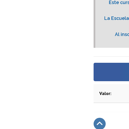
Este cur
La Escuela
Al in
Valor