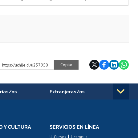
Copiar
https://uchile.cl/u237950
rias/os
Extranjeras/os
rnos de
Revalidación y reconocimiento
n
de títulos
el personal
Postulación al Programa de
Movilidad Estudiantil
D Y CULTURA
SERVICIOS EN LÍNEA
ovilidad interna
Inscripción de asignaturas
|
 de renta
U-Cursos
Ucampus