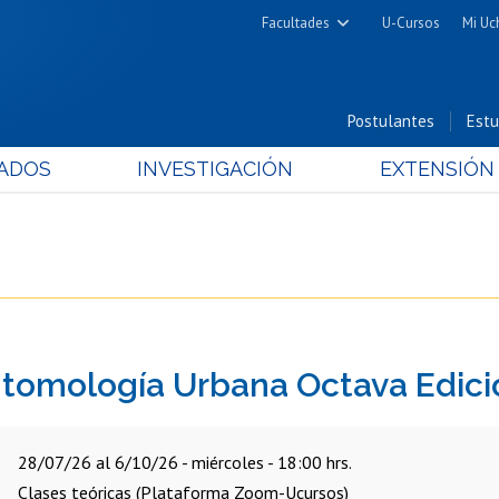
Facultades
U-Cursos
Mi Uc
Arquitectura y Urbanismo
Ciencias
Postulantes
Estu
Cs. Físicas y Matemáticas
ADOS
INVESTIGACIÓN
EXTENSIÓN
Cs. Químicas y Farmacéuticas
Cs. Veterinarias y Pecuarias
Derecho
Filosofía y Humanidades
Medicina
Estudios Avanzados en Educación
ntomología Urbana Octava Edici
Nutrición y Tecnología de
Alimentos
28/07/26 al 6/10/26 - miércoles - 18:00 hrs.
Clases teóricas (Plataforma Zoom-Ucursos)