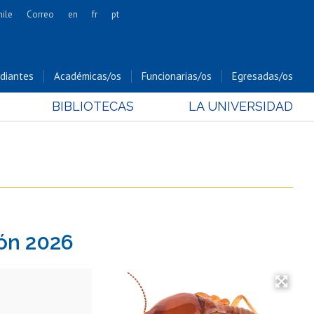
hile
Correo
en
fr
pt
Artes
Cs. Agronómicas
diantes
Académicas/os
Funcionarias/os
Egresadas/os
Cs. Forestales y Conservación
BIBLIOTECAS
LA UNIVERSIDAD
Cs. Sociales
Comunicación e Imagen
Economía y Negocios
Gobierno
Odontología
Estudios Internacionales
ón 2026
Bachillerato
Hospital Clínico