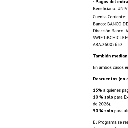
- Pagos del extra
Beneficiario: UNI
Cuenta Corriente:
Banco: BANCO DE
Dirección Banco
SWIFT:BCHICLR
ABA:26005652
También media
En ambos casos en
Descuentos (no a
15%
a quienes p
10 % solo
para Ex
de 2026).
50 % solo
para al
El Programa se res