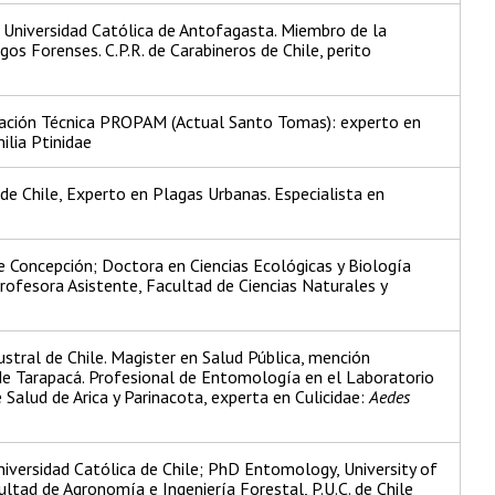
 Universidad Católica de Antofagasta. Miembro de la
s Forenses. C.P.R. de Carabineros de Chile, perito
mación Técnica PROPAM (Actual Santo Tomas): experto en
ilia Ptinidae
de Chile, Experto en Plagas Urbanas. Especialista en
de Concepción; Doctora en Ciencias Ecológicas y Biología
Profesora Asistente, Facultad de Ciencias Naturales y
ustral de Chile. Magister en Salud Pública, mención
de Tarapacá. Profesional de Entomología en el Laboratorio
Salud de Arica y Parinacota, experta en Culicidae:
Aedes
niversidad Católica de Chile; PhD Entomology, University of
cultad de Agronomía e Ingeniería Forestal, P.U.C. de Chile