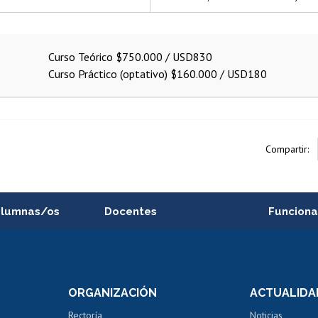
Curso Teórico $750.000 / USD830
Curso Práctico (optativo) $160.000 / USD180
Compartir:
alumnas/os
Docentes
Funciona
Postulación a concursos
Cursos inte
internos de investigación
capacitació
e asignaturas
Consulta a bases de datos
Bienestar d
 de notas
ORGANIZACIÓN
ACTUALIDA
Perfeccionamiento
Portal de m
 regular
Editar Portafolio Académico
Certificado
Rectoría
Noticias