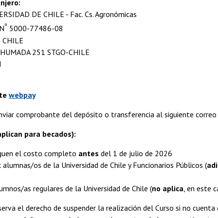
njero:
VERSIDAD DE CHILE - Fac. Cs. Agronómicas
º
 N
5000-77486-08
 CHILE
: AHUMADA 251 STGO-CHILE
M
nte
webpay
viar comprobante del depósito o transferencia al siguiente correo
plican para becados):
aguen el costo completo
antes
del 1 de julio de 2026
 alumnas/os de la Universidad de Chile y Funcionarios Públicos (
adi
umnos/as regulares de la Universidad de Chile (
no aplica
, en este 
erva el derecho de suspender la realización del Curso si no cuenta