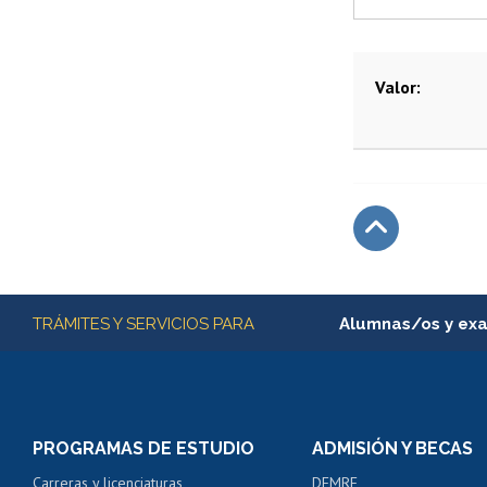
Valor
Subir
Más información
TRÁMITES Y SERVICIOS PARA
Alumnas/os y ex
Matrícula en línea
Inscripción y cambio d
Consulta y certificado
PROGRAMAS DE ESTUDIO
ADMISIÓN Y BECAS
Certificado de alumno
Carreras y licenciaturas
DEMRE