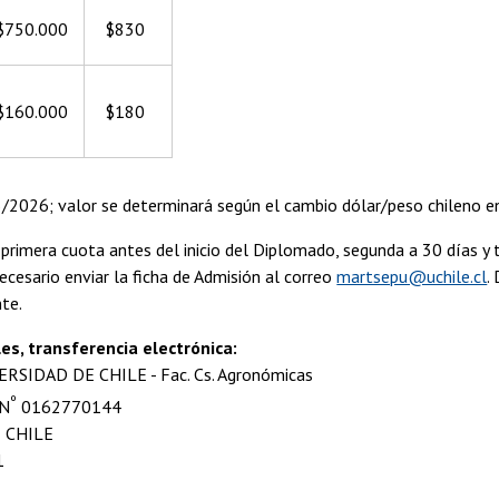
$750.000
$830
$160.000
$180
3/2026; valor se determinará según el cambio dólar/peso chileno e
 primera cuota antes del inicio del Diplomado, segunda a 30 días y 
ecesario enviar la ficha de Admisión al correo
martsepu@uchile.cl
.
te.
es, transferencia electrónica:
VERSIDAD DE CHILE - Fac. Cs. Agronómicas
º
 N
0162770144
 CHILE
1