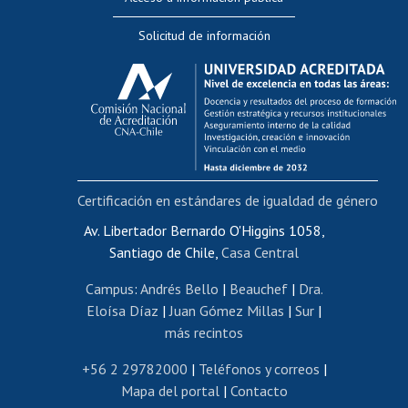
Editar Portafolio Académico
Solicitud de información
Evaluación docente
Calificación académica
Postulación al AUCAI
Funcionarias/os
Cursos internos de capacitación
Bienestar del personal
Certificación en estándares de igualdad de género
Portal de movilidad interna
Certificado de renta
Av. Libertador Bernardo O'Higgins 1058,
Santiago de Chile,
Casa Central
Certificado de renta honorarios
Gestión de correo uchile
Campus
:
Andrés Bello
|
Beauchef
|
Dra.
Editar páginas blancas
Eloísa Díaz
|
Juan Gómez Millas
|
Sur
|
más recintos
Extranjeras/os
Revalidación y reconocimiento de títulos
+56 2 29782000
|
Teléfonos y correos
|
Mapa del portal
|
Contacto
Postulación al Programa de Movilidad Estudiantil