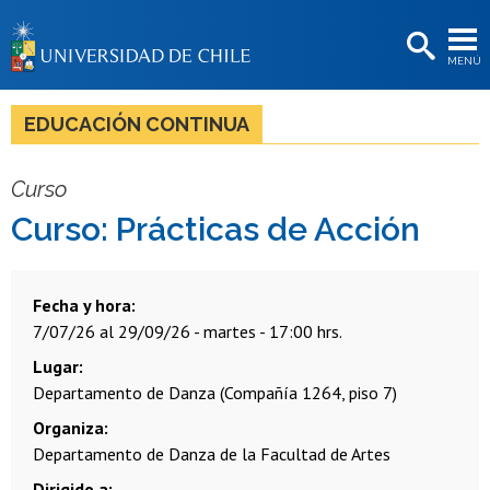
EXTENSIÓN
MENÚ
BIBLIOTECAS
LA UNIVERSIDAD
EDUCACIÓN CONTINUA
Postulantes
Curso
Estudiantes
Curso: Prácticas de Acción
Académicas/os
Funcionarias/os
Fecha y hora
7/07/26 al 29/09/26 - martes - 17:00 hrs.
Egresadas/os
Lugar
Departamento de Danza (Compañía 1264, piso 7)
Organiza
Departamento de Danza de la Facultad de Artes
Dirigido a