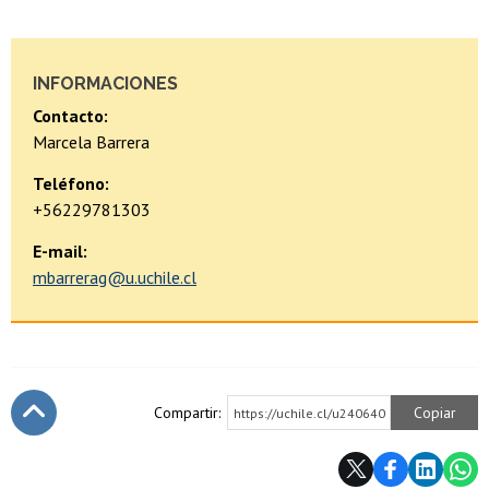
INFORMACIONES
Contacto:
Marcela Barrera
Teléfono:
+56229781303
E-mail:
mbarrerag@u.uchile.cl
Compartir:
Copiar
https://uchile.cl/u240640
Subir