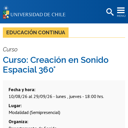
EXTENSIÓN
MENÚ
BIBLIOTECAS
LA UNIVERSIDAD
EDUCACIÓN CONTINUA
Postulantes
Curso
Estudiantes
Curso: Creación en Sonido
Académicas/os
Espacial 360°
Funcionarias/os
Egresadas/os
Fecha y hora
10/08/26 al 29/09/26 - lunes , jueves - 18:00 hrs.
Lugar
Modalidad (Semipresencial)
Organiza