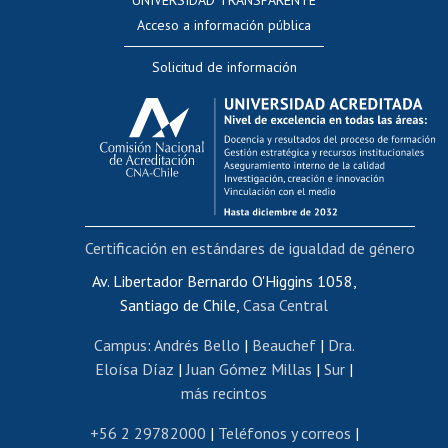
Perfeccionamiento
Acceso a información pública
Editar Portafolio Académico
Solicitud de información
Evaluación docente
Calificación académica
Postulación al AUCAI
Funcionarias/os
Cursos internos de capacitación
Bienestar del personal
Certificación en estándares de igualdad de género
Portal de movilidad interna
Certificado de renta
Av. Libertador Bernardo O'Higgins 1058,
Santiago de Chile,
Casa Central
Certificado de renta honorarios
Gestión de correo uchile
Campus
:
Andrés Bello
|
Beauchef
|
Dra.
Editar páginas blancas
Eloísa Díaz
|
Juan Gómez Millas
|
Sur
|
más recintos
Extranjeras/os
Revalidación y reconocimiento de títulos
+56 2 29782000
|
Teléfonos y correos
|