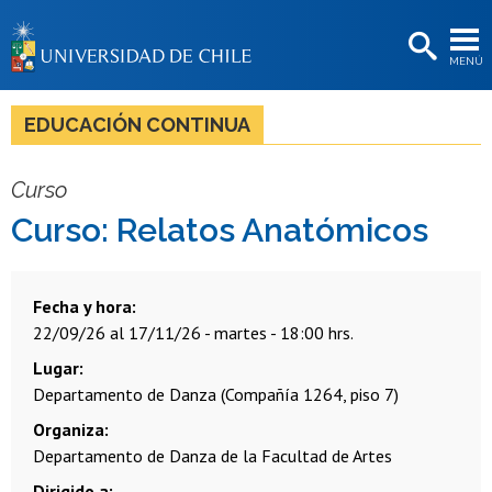
EXTENSIÓN
MENÚ
BIBLIOTECAS
LA UNIVERSIDAD
EDUCACIÓN CONTINUA
Postulantes
Curso
Estudiantes
Curso: Relatos Anatómicos
Académicas/os
Funcionarias/os
Fecha y hora
22/09/26 al 17/11/26 - martes - 18:00 hrs.
Egresadas/os
Lugar
Departamento de Danza (Compañía 1264, piso 7)
Organiza
Departamento de Danza de la Facultad de Artes
Dirigido a