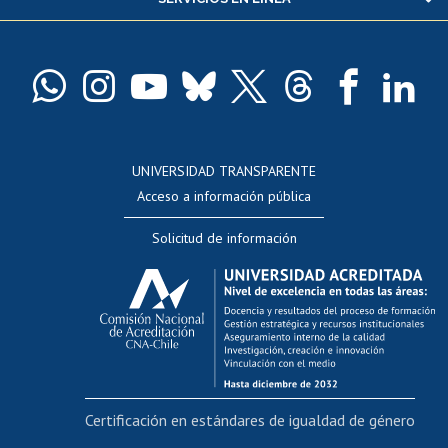
Pago de arancel y crédito alumnos
Pago de arancel y crédito exalumnos
Certificado de títulos y grados
Docentes
Postulación a concursos internos de investigación
Consulta a bases de datos
UNIVERSIDAD TRANSPARENTE
Perfeccionamiento
Acceso a información pública
Editar Portafolio Académico
Solicitud de información
Evaluación docente
Calificación académica
Postulación al AUCAI
Funcionarias/os
Cursos internos de capacitación
Bienestar del personal
Certificación en estándares de igualdad de género
Portal de movilidad interna