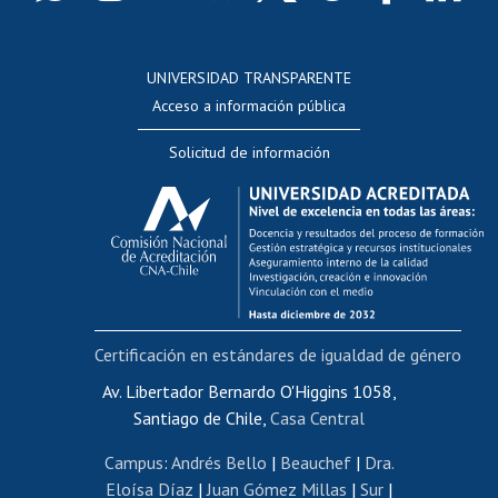
Postulación a concursos internos de investigación
Consulta a bases de datos
UNIVERSIDAD TRANSPARENTE
Perfeccionamiento
Acceso a información pública
Editar Portafolio Académico
Solicitud de información
Evaluación docente
Calificación académica
Postulación al AUCAI
Funcionarias/os
Cursos internos de capacitación
Bienestar del personal
Certificación en estándares de igualdad de género
Portal de movilidad interna
Certificado de renta
Av. Libertador Bernardo O'Higgins 1058,
Santiago de Chile,
Casa Central
Certificado de renta honorarios
Gestión de correo uchile
Campus
:
Andrés Bello
|
Beauchef
|
Dra.
Editar páginas blancas
Eloísa Díaz
|
Juan Gómez Millas
|
Sur
|