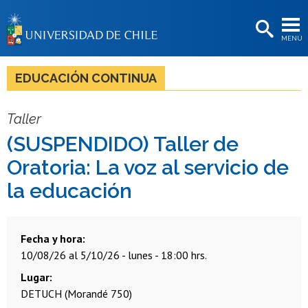
EXTENSIÓN
MENÚ
BIBLIOTECAS
LA UNIVERSIDAD
EDUCACIÓN CONTINUA
Postulantes
Taller
Estudiantes
(SUSPENDIDO) Taller de
Académicas/os
Oratoria: La voz al servicio de
Funcionarias/os
la educación
Egresadas/os
Fecha y hora
10/08/26 al 5/10/26 - lunes - 18:00 hrs.
Lugar
DETUCH (Morandé 750)