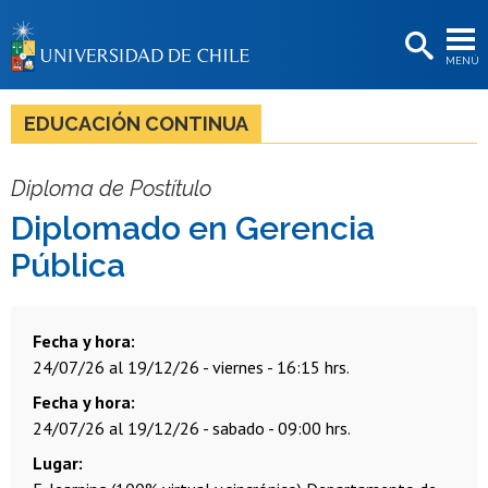
EXTENSIÓN
MENÚ
BIBLIOTECAS
LA UNIVERSIDAD
EDUCACIÓN CONTINUA
Postulantes
Diploma de Postítulo
Estudiantes
Diplomado en Gerencia
Académicas/os
Pública
Funcionarias/os
Egresadas/os
Fecha y hora
24/07/26 al 19/12/26 - viernes - 16:15 hrs.
Fecha y hora
24/07/26 al 19/12/26 - sabado - 09:00 hrs.
Lugar