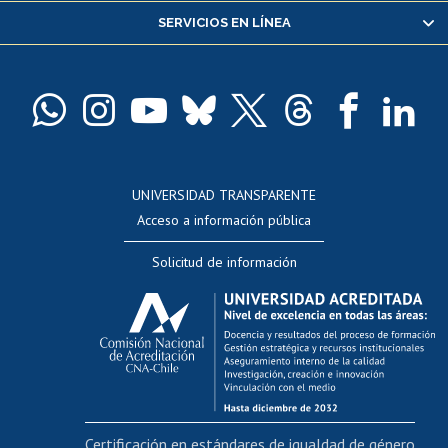
SERVICIOS EN LÍNEA
Pago de arancel y crédito alumnos
Pago de arancel y crédito exalumnos
Certificado de títulos y grados
Docentes
Postulación a concursos internos de investigación
Consulta a bases de datos
UNIVERSIDAD TRANSPARENTE
Perfeccionamiento
Acceso a información pública
Editar Portafolio Académico
Solicitud de información
Evaluación docente
Calificación académica
Postulación al AUCAI
Funcionarias/os
Cursos internos de capacitación
Bienestar del personal
Certificación en estándares de igualdad de género
Portal de movilidad interna