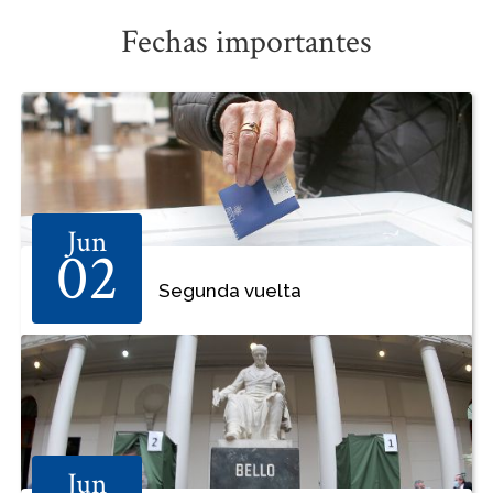
Fechas importantes
Jun
02
Segunda vuelta
Jun