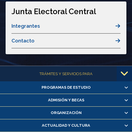
Junta Electoral Central
Integrantes
Contacto
Más información
TRÁMITES Y SERVICIOS PARA
PROGRAMAS DE ESTUDIO
Alumnas/os y exalumnas/os
Matrícula en línea
ADMISIÓN Y BECAS
Inscripción y cambio de asignaturas
ORGANIZACIÓN
Consulta y certificado de notas
Certificado de alumno regular
ACTUALIDAD Y CULTURA
Servicio médico y dental