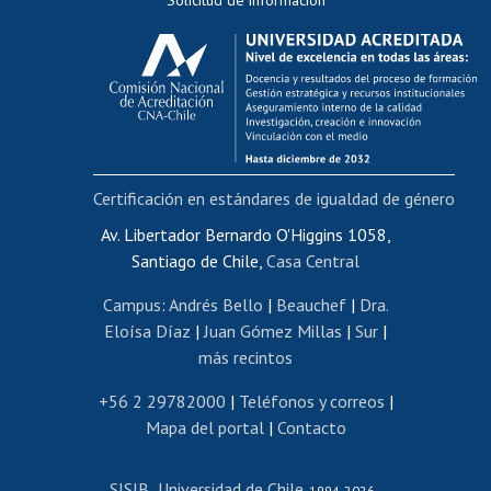
Evaluación docente
Calificación académica
Postulación al AUCAI
Funcionarias/os
Cursos internos de capacitación
Bienestar del personal
Certificación en estándares de igualdad de género
Portal de movilidad interna
Certificado de renta
Av. Libertador Bernardo O'Higgins 1058,
Santiago de Chile,
Casa Central
Certificado de renta honorarios
Gestión de correo uchile
Campus
:
Andrés Bello
|
Beauchef
|
Dra.
Editar páginas blancas
Eloísa Díaz
|
Juan Gómez Millas
|
Sur
|
más recintos
Extranjeras/os
Revalidación y reconocimiento de títulos
+56 2 29782000
|
Teléfonos y correos
|
Mapa del portal
|
Contacto
Postulación al Programa de Movilidad Estudiantil
Inscripción de asignaturas
SISIB
Universidad de Chile
Cursos de español
-
, 1994-2026 -