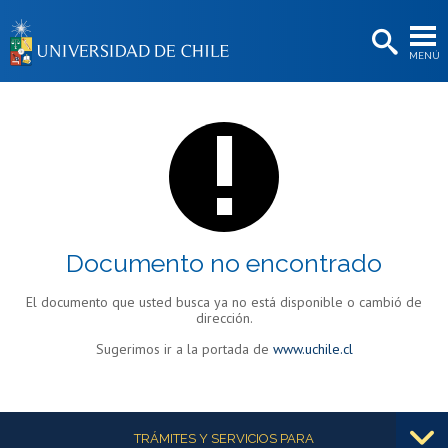
EXTENSIÓN
MENÚ
BIBLIOTECAS
LA UNIVERSIDAD
Postulantes
Estudiantes
Académicas/os
Documento no encontrado
Funcionarias/os
El documento que usted busca ya no está disponible o cambió de
Egresadas/os
dirección.
Sugerimos ir a la portada de
www.uchile.cl
Más información
TRÁMITES Y SERVICIOS PARA