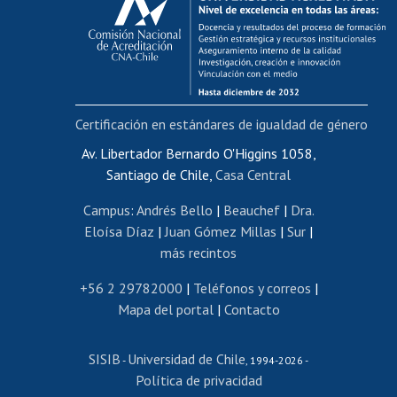
Postulación al AUCAI
Funcionarias/os
Cursos internos de capacitación
Bienestar del personal
Certificación en estándares de igualdad de género
Portal de movilidad interna
Certificado de renta
Av. Libertador Bernardo O'Higgins 1058,
Santiago de Chile,
Casa Central
Certificado de renta honorarios
Gestión de correo uchile
Campus
:
Andrés Bello
|
Beauchef
|
Dra.
Editar páginas blancas
Eloísa Díaz
|
Juan Gómez Millas
|
Sur
|
más recintos
Extranjeras/os
Revalidación y reconocimiento de títulos
+56 2 29782000
|
Teléfonos y correos
|
Mapa del portal
|
Contacto
Postulación al Programa de Movilidad Estudiantil
Inscripción de asignaturas
SISIB
Universidad de Chile
Cursos de español
-
, 1994-2026 -
Política de privacidad