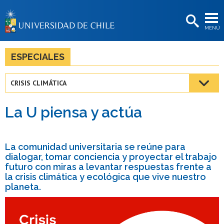
EXTENSIÓN
MENÚ
BIBLIOTECAS
LA UNIVERSIDAD
ESPECIALES
Postulantes
CRISIS CLIMÁTICA
Estudiantes
La U piensa y actúa
Académicas/os
Funcionarias/os
La comunidad universitaria se reúne para
Egresadas/os
dialogar, tomar conciencia y proyectar el trabajo
futuro con miras a levantar respuestas frente a
la crisis climática y ecológica que vive nuestro
planeta.