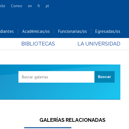
hile
Correo
en
fr
pt
Artes
Cs. Agronómicas
diantes
Académicas/os
Funcionarias/os
Egresadas/os
Cs. Forestales y Conservación
BIBLIOTECAS
LA UNIVERSIDAD
Cs. Sociales
Comunicación e Imagen
Economía y Negocios
Gobierno
Odontología
Estudios Internacionales
Bachillerato
Hospital Clínico
GALERÍAS RELACIONADAS