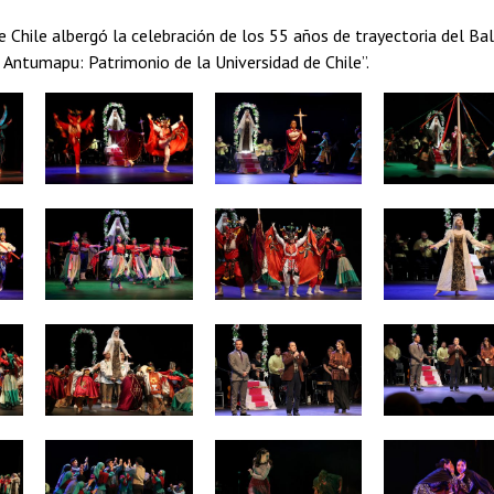
 Chile albergó la celebración de los 55 años de trayectoria del Bal
 Antumapu: Patrimonio de la Universidad de Chile”.
Zoom
Zoom
Zoom
Zoom
Zoom
Zoom
Zoom
Zoom
Zoom
Zoom
Zoom
Zoom