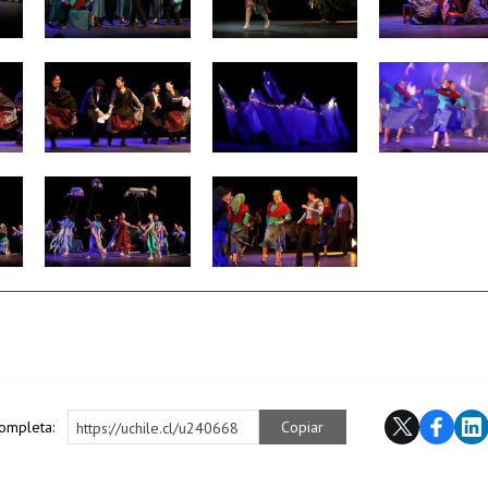
Zoom
Zoom
Zoom
Zoom
Zoom
completa:
Copiar
https://uchile.cl/u240668