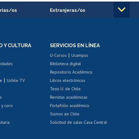
rias/os
Extranjeras/os
rnos de
Revalidación y reconocimiento
n
de títulos
el personal
Postulación al Programa de
Movilidad Estudiantil
D Y CULTURA
SERVICIOS EN LÍNEA
ovilidad interna
Inscripción de asignaturas
|
 de renta
U-Cursos
Ucampus
Cursos de español
 de renta
vidades
Biblioteca digital
Repositorio Académico
correo uchile
|
le
Uchile TV
Libros electrónicos
nas blancas
Tesis U. de Chile
os
Revistas académicas
, sexual y violencia
Denuncias administrativas
 y coro
Portafolio académico
Sismos en Chile
itaria
Solicitud de salas Casa Central