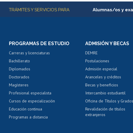
Más información
TRÁMITES Y SERVICIOS PARA
Alumnas/os y ex
Matrícula en línea
Inscripción y cambio d
Consulta y certificado
PROGRAMAS DE ESTUDIO
ADMISIÓN Y BECAS
Certificado de alumno
Carreras y licenciaturas
DEMRE
Servicio médico y den
Bachillerato
Postulaciones
Pago de arancel y cré
Diplomados
Admisión especial
Pago de arancel y cré
Doctorados
Aranceles y créditos
Certificado de títulos 
Magísteres
Becas y beneficios
Profesional especialista
Intercambio estudiantil
Mi Uchile
Ayu
Cursos de especialización
Oficina de Títulos y Grado
Educación continua
Revalidación de títulos
extranjeros
Programas a distancia