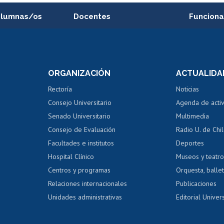
alumnas/os
Docentes
Funciona
Postulación a concursos
Cursos inte
internos de investigación
capacitació
e asignaturas
Consulta a bases de datos
Bienestar d
 de notas
ORGANIZACIÓN
ACTUALIDA
Perfeccionamiento
Portal de m
 regular
Editar Portafolio Académico
Certificado
Rectoría
Noticias
tal
Evaluación docente
Certificado
Consejo Universitario
Agenda de acti
dito alumnos
honorarios
Calificación académica
Senado Universitario
Multimedia
dito exalumnos
Gestión de 
Consejo de Evaluación
Radio U. de Chi
Postulación al AUCAI
y grados
Editar pági
Facultades e institutos
Deportes
Hospital Clínico
Museos y teatr
da tecnológica
Tarjeta TUI
Wifi
Acoso laboral
s
Centros y programas
Orquesta, ballet
Relaciones internacionales
Publicaciones
Unidades administrativas
Editorial Univers