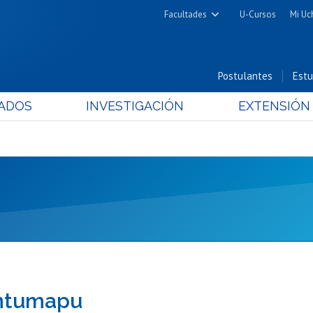
Facultades
U-Cursos
Mi Uc
Arquitectura y Urbanismo
Ciencias
Postulantes
Estu
Cs. Físicas y Matemáticas
ADOS
INVESTIGACIÓN
EXTENSIÓN
Cs. Químicas y Farmacéuticas
Cs. Veterinarias y Pecuarias
Derecho
Filosofía y Humanidades
Medicina
Estudios Avanzados en Educación
Nutrición y Tecnología de
Alimentos
Antumapu