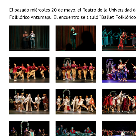
El pasado miércoles 20 de mayo, el Teatro de la Universidad de
Folklórico Antumapu. El encuentro se tituló “Ballet Folklórico
Zoom
Zoom
Zoom
Zoom
Zoom
Zoom
Zoom
Zoom
Zoom
Zoom
Zoom
Zoom