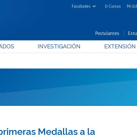
Facultades
U-Cursos
Mi Uc
Arquitectura y Urbanismo
Ciencias
Postulantes
Estu
Cs. Físicas y Matemáticas
ADOS
INVESTIGACIÓN
EXTENSIÓN
Cs. Químicas y Farmacéuticas
Cs. Veterinarias y Pecuarias
Derecho
Filosofía y Humanidades
Medicina
Estudios Avanzados en Educación
Nutrición y Tecnología de
Alimentos
rimeras Medallas a la