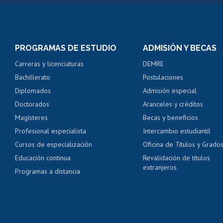
Matrícula en línea
Inscripción y cambio d
Consulta y certificado
PROGRAMAS DE ESTUDIO
ADMISIÓN Y BECAS
Certificado de alumno
Carreras y licenciaturas
DEMRE
Servicio médico y den
Bachillerato
Postulaciones
Pago de arancel y cré
Diplomados
Admisión especial
Pago de arancel y cré
Doctorados
Aranceles y créditos
Certificado de títulos 
Magísteres
Becas y beneficios
Profesional especialista
Intercambio estudiantil
Mi Uchile
Ayu
Cursos de especialización
Oficina de Títulos y Grado
Educación continua
Revalidación de títulos
extranjeros
Programas a distancia