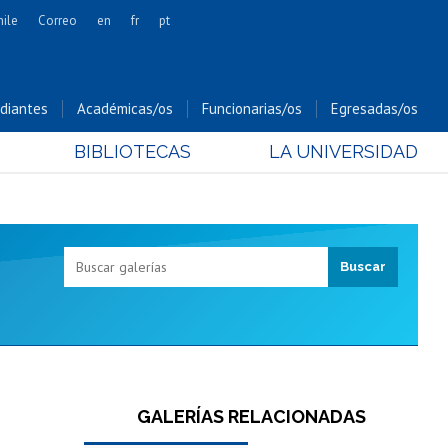
hile
Correo
en
fr
pt
Artes
Cs. Agronómicas
diantes
Académicas/os
Funcionarias/os
Egresadas/os
Cs. Forestales y Conservación
BIBLIOTECAS
LA UNIVERSIDAD
Cs. Sociales
Comunicación e Imagen
Economía y Negocios
Gobierno
Odontología
Estudios Internacionales
Bachillerato
Hospital Clínico
GALERÍAS RELACIONADAS