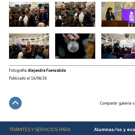
Zoom
Zoom
Zoom
Zoom
Zoom
Zoom
Fotografía:
Alejandra Fuenzalida
Publicado el
16/06/26
Compartir galería 
Subir
Más información
TRÁMITES Y SERVICIOS PARA
Alumnas/os y ex