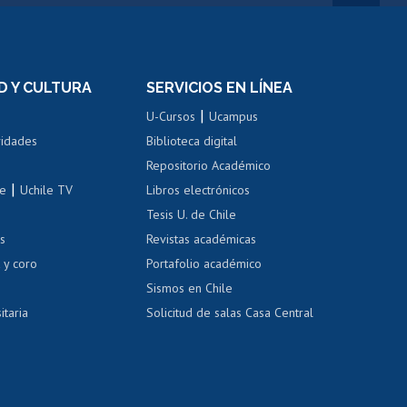
rnos de
Revalidación y reconocimiento
n
de títulos
el personal
Postulación al Programa de
Movilidad Estudiantil
D Y CULTURA
SERVICIOS EN LÍNEA
ovilidad interna
Inscripción de asignaturas
|
 de renta
U-Cursos
Ucampus
Cursos de español
 de renta
vidades
Biblioteca digital
Repositorio Académico
correo uchile
|
le
Uchile TV
Libros electrónicos
nas blancas
Tesis U. de Chile
os
Revistas académicas
, sexual y violencia
Denuncias administrativas
 y coro
Portafolio académico
Sismos en Chile
itaria
Solicitud de salas Casa Central