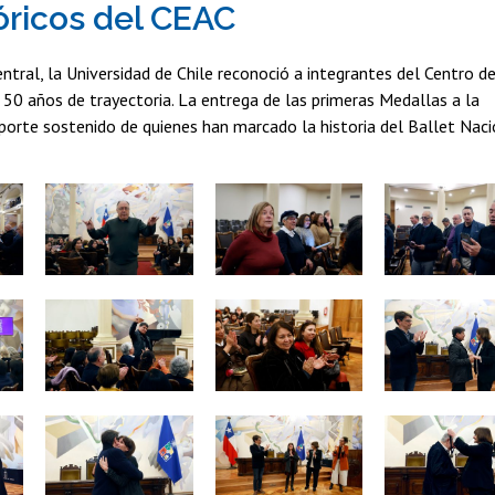
óricos del CEAC
tral, la Universidad de Chile reconoció a integrantes del Centro d
 50 años de trayectoria. La entrega de las primeras Medallas a la
aporte sostenido de quienes han marcado la historia del Ballet Naci
Zoom
Zoom
Zoom
Zoom
Zoom
Zoom
Zoom
Zoom
Zoom