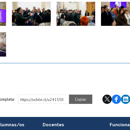
Zoom
Zoom
Zoom
completa:
Copiar
https://uchile.cl/u241550
alumnas/os
Docentes
Funciona