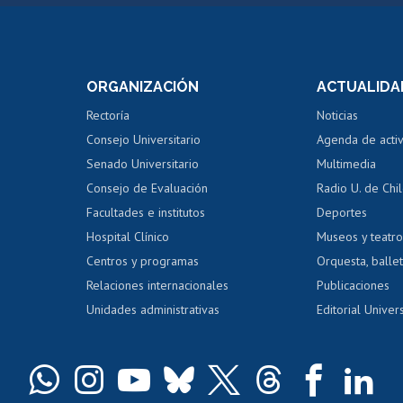
Postulación a concursos
Cursos inte
internos de investigación
capacitació
e asignaturas
Consulta a bases de datos
Bienestar d
 de notas
ORGANIZACIÓN
ACTUALIDA
Perfeccionamiento
Portal de m
 regular
Editar Portafolio Académico
Certificado
Rectoría
Noticias
tal
Evaluación docente
Certificado
Consejo Universitario
Agenda de acti
dito alumnos
honorarios
Calificación académica
Senado Universitario
Multimedia
dito exalumnos
Gestión de 
Consejo de Evaluación
Radio U. de Chi
Postulación al AUCAI
y grados
Editar pági
Facultades e institutos
Deportes
Hospital Clínico
Museos y teatr
da tecnológica
Tarjeta TUI
Wifi
Acoso laboral
s
Centros y programas
Orquesta, ballet
Relaciones internacionales
Publicaciones
Unidades administrativas
Editorial Univers