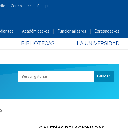
hile
Correo
en
fr
pt
Artes
Cs. Agronómicas
diantes
Académicas/os
Funcionarias/os
Egresadas/os
Cs. Forestales y Conservación
BIBLIOTECAS
LA UNIVERSIDAD
Cs. Sociales
Comunicación e Imagen
Economía y Negocios
Gobierno
Odontología
Estudios Internacionales
Bachillerato
Hospital Clínico
AS