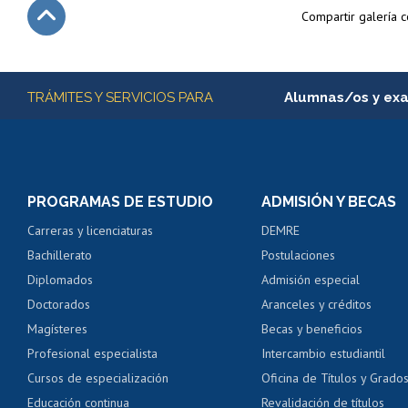
Compartir galería 
Subir
Más información
TRÁMITES Y SERVICIOS PARA
Alumnas/os y ex
Matrícula en línea
Inscripción y cambio d
Consulta y certificado
PROGRAMAS DE ESTUDIO
ADMISIÓN Y BECAS
Certificado de alumno
Carreras y licenciaturas
DEMRE
Servicio médico y den
Bachillerato
Postulaciones
Pago de arancel y cré
Diplomados
Admisión especial
Pago de arancel y cré
Doctorados
Aranceles y créditos
Certificado de títulos 
Magísteres
Becas y beneficios
Profesional especialista
Intercambio estudiantil
Mi Uchile
Ayu
Cursos de especialización
Oficina de Títulos y Grado
Educación continua
Revalidación de títulos