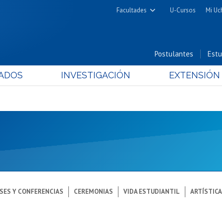
Facultades
U-Cursos
Mi Uc
Arquitectura y Urbanismo
Ciencias
Postulantes
Estu
Cs. Físicas y Matemáticas
ADOS
INVESTIGACIÓN
EXTENSIÓN
Cs. Químicas y Farmacéuticas
Cs. Veterinarias y Pecuarias
Derecho
Filosofía y Humanidades
Medicina
Estudios Avanzados en Educación
Nutrición y Tecnología de
Alimentos
SES Y CONFERENCIAS
CEREMONIAS
VIDA ESTUDIANTIL
ARTÍSTIC