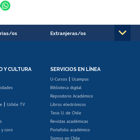
rias/os
Extranjeras/os
rnos de
Revalidación y reconocimiento
n
de títulos
el personal
Postulación al Programa de
Movilidad Estudiantil
D Y CULTURA
SERVICIOS EN LÍNEA
ovilidad interna
Inscripción de asignaturas
|
 de renta
U-Cursos
Ucampus
Cursos de español
 de renta
vidades
Biblioteca digital
Repositorio Académico
correo uchile
|
le
Uchile TV
Libros electrónicos
nas blancas
Tesis U. de Chile
os
Revistas académicas
, sexual y violencia
Denuncias administrativas
 y coro
Portafolio académico
Sismos en Chile