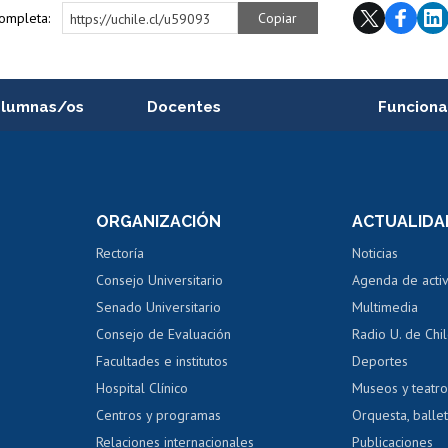
completa:
Copiar
https://uchile.cl/u59093
alumnas/os
Docentes
Funciona
Postulación a concursos
Cursos inte
internos de investigación
capacitació
e asignaturas
Consulta a bases de datos
Bienestar d
 de notas
ORGANIZACIÓN
ACTUALIDA
Perfeccionamiento
Portal de m
 regular
Editar Portafolio Académico
Certificado
Rectoría
Noticias
tal
Evaluación docente
Certificado
Consejo Universitario
Agenda de acti
dito alumnos
honorarios
Calificación académica
Senado Universitario
Multimedia
dito exalumnos
Gestión de 
Consejo de Evaluación
Radio U. de Chi
Postulación al AUCAI
y grados
Editar pági
Facultades e institutos
Deportes
Hospital Clínico
Museos y teatr
da tecnológica
Tarjeta TUI
Wifi
Acoso laboral
s
Centros y programas
Orquesta, ballet
Relaciones internacionales
Publicaciones