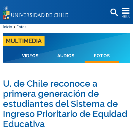
EXTENSIÓN
MENÚ
BIBLIOTECAS
Inicio
Fotos
LA UNIVERSIDAD
MULTIMEDIA
Postulantes
Estudiantes
VIDEOS
AUDIOS
FOTOS
Académicas/os
Funcionarias/os
U. de Chile reconoce a
primera generación de
Egresadas/os
estudiantes del Sistema de
Ingreso Prioritario de Equidad
Educativa