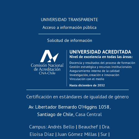
Postulación a concursos internos de investigación
Consulta a bases de datos
UNIVERSIDAD TRANSPARENTE
Perfeccionamiento
Acceso a información pública
Editar Portafolio Académico
Solicitud de información
Evaluación docente
Calificación académica
Postulación al AUCAI
Funcionarias/os
Cursos internos de capacitación
Bienestar del personal
Certificación en estándares de igualdad de género
Portal de movilidad interna
Certificado de renta
Av. Libertador Bernardo O'Higgins 1058,
Santiago de Chile,
Casa Central
Certificado de renta honorarios
Gestión de correo uchile
Campus
:
Andrés Bello
|
Beauchef
|
Dra.
Editar páginas blancas
Eloísa Díaz
|
Juan Gómez Millas
|
Sur
|