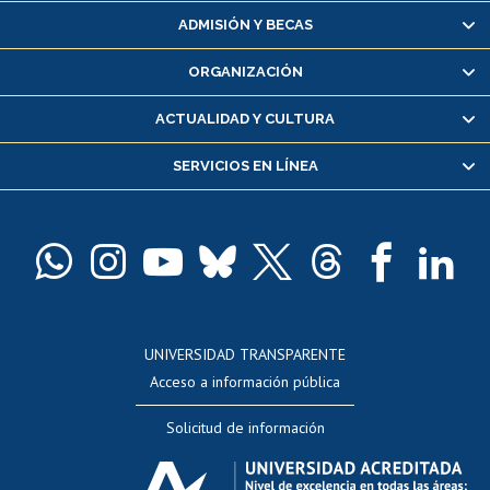
Matrícula en línea
ADMISIÓN Y BECAS
Inscripción y cambio de asignaturas
ORGANIZACIÓN
Consulta y certificado de notas
Certificado de alumno regular
ACTUALIDAD Y CULTURA
Servicio médico y dental
SERVICIOS EN LÍNEA
Pago de arancel y crédito alumnos
Pago de arancel y crédito exalumnos
Certificado de títulos y grados
Docentes
Postulación a concursos internos de investigación
Consulta a bases de datos
UNIVERSIDAD TRANSPARENTE
Perfeccionamiento
Acceso a información pública
Editar Portafolio Académico
Solicitud de información
Evaluación docente
Calificación académica