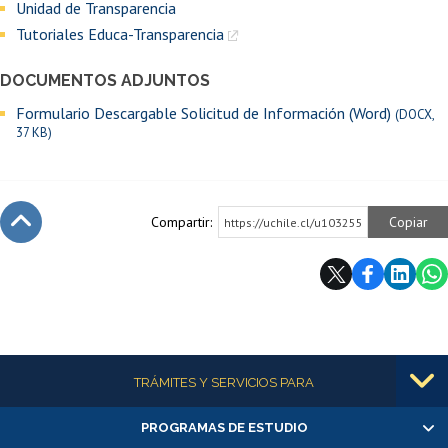
Unidad de Transparencia
Tutoriales Educa-Transparencia
DOCUMENTOS ADJUNTOS
Formulario Descargable Solicitud de Información (Word)
(DOCX,
37 KB)
Compartir:
Copiar
https://uchile.cl/u103255
Subir
Más información
TRÁMITES Y SERVICIOS PARA
PROGRAMAS DE ESTUDIO
Alumnas/os y exalumnas/os