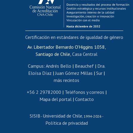
Postulación al AUCAI
Funcionarias/os
Cursos internos de capacitación
Bienestar del personal
Certificación en estándares de igualdad de género
Portal de movilidad interna
Certificado de renta
Av. Libertador Bernardo O'Higgins 1058,
Santiago de Chile,
Casa Central
Certificado de renta honorarios
Gestión de correo uchile
Campus
:
Andrés Bello
|
Beauchef
|
Dra.
Editar páginas blancas
Eloísa Díaz
|
Juan Gómez Millas
|
Sur
|
más recintos
Extranjeras/os
Revalidación y reconocimiento de títulos
+56 2 29782000
|
Teléfonos y correos
|
Mapa del portal
|
Contacto
Postulación al Programa de Movilidad Estudiantil
Inscripción de asignaturas
SISIB
Universidad de Chile
Cursos de español
-
, 1994-2026 -
Política de privacidad
Mi Uchile
Ayuda tecnológica
Tarjeta TUI
Wifi