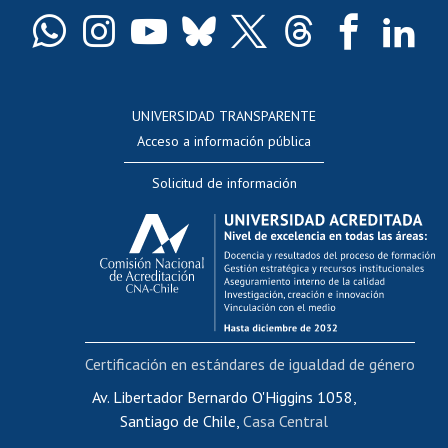
Certificado de títulos y grados
Docentes
Postulación a concursos internos de investigación
Consulta a bases de datos
UNIVERSIDAD TRANSPARENTE
Perfeccionamiento
Acceso a información pública
Editar Portafolio Académico
Solicitud de información
Evaluación docente
Calificación académica
Postulación al AUCAI
Funcionarias/os
Cursos internos de capacitación
Bienestar del personal
Certificación en estándares de igualdad de género
Portal de movilidad interna
Certificado de renta
Av. Libertador Bernardo O'Higgins 1058,
Santiago de Chile,
Casa Central
Certificado de renta honorarios