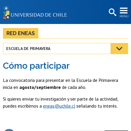
EXTENSIÓN
MENÚ
BIBLIOTECAS
LA UNIVERSIDAD
RED ENEAS
Postulantes
ESCUELA DE PRIMAVERA
Estudiantes
Cómo participar
Académicas/os
Funcionarias/os
La convocatoria para presentar en la Escuela de Primavera
inicia en
agosto/septiembre
de cada año.
Egresadas/os
Si quieres enviar tu investigación y ser parte de la actividad,
puedes escribirnos a
eneas@uchile.cl
señalando tu interés.