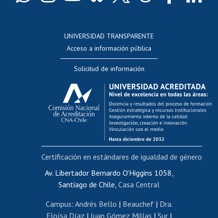
Docentes
Postulación a concursos internos de investigación
Consulta a bases de datos
UNIVERSIDAD TRANSPARENTE
Perfeccionamiento
Acceso a información pública
Editar Portafolio Académico
Solicitud de información
Evaluación docente
Calificación académica
Postulación al AUCAI
Funcionarias/os
Cursos internos de capacitación
Bienestar del personal
Certificación en estándares de igualdad de género
Portal de movilidad interna
Certificado de renta
Av. Libertador Bernardo O'Higgins 1058,
Santiago de Chile,
Casa Central
Certificado de renta honorarios
Gestión de correo uchile
Campus
:
Andrés Bello
|
Beauchef
|
Dra.
Editar páginas blancas
Eloísa Díaz
|
Juan Gómez Millas
|
Sur
|