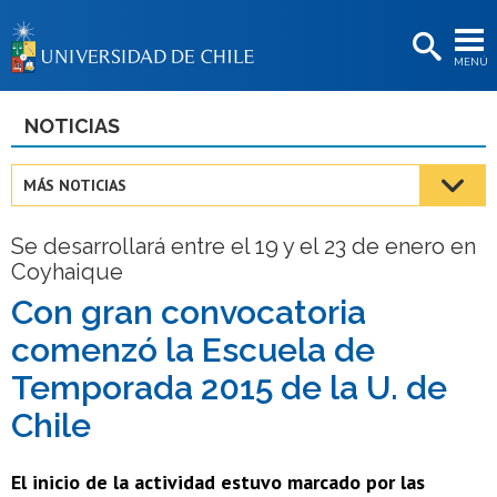
EXTENSIÓN
MENÚ
BIBLIOTECAS
LA UNIVERSIDAD
NOTICIAS
Postulantes
MÁS NOTICIAS
Estudiantes
Se desarrollará entre el 19 y el 23 de enero en
Académicas/os
Coyhaique
Funcionarias/os
Con gran convocatoria
comenzó la Escuela de
Egresadas/os
Temporada 2015 de la U. de
Chile
El inicio de la actividad estuvo marcado por las