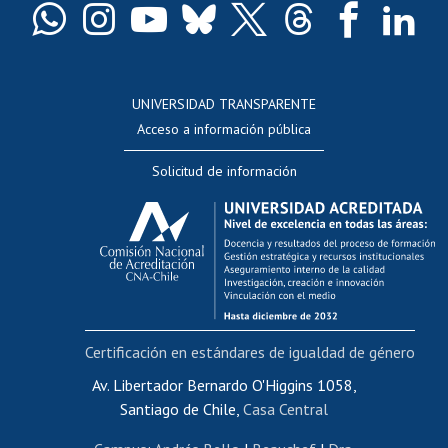
Docentes
Postulación a concursos internos de investigación
Consulta a bases de datos
UNIVERSIDAD TRANSPARENTE
Perfeccionamiento
Acceso a información pública
Editar Portafolio Académico
Solicitud de información
Evaluación docente
Calificación académica
Postulación al AUCAI
Funcionarias/os
Cursos internos de capacitación
Bienestar del personal
Certificación en estándares de igualdad de género
Portal de movilidad interna
Certificado de renta
Av. Libertador Bernardo O'Higgins 1058,
Santiago de Chile,
Casa Central
Certificado de renta honorarios
Gestión de correo uchile