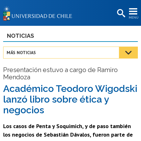
EXTENSIÓN
MENÚ
BIBLIOTECAS
LA UNIVERSIDAD
NOTICIAS
Postulantes
MÁS NOTICIAS
Estudiantes
Presentación estuvo a cargo de Ramiro
Académicas/os
Mendoza
Funcionarias/os
Académico Teodoro Wigodski
lanzó libro sobre ética y
Egresadas/os
negocios
Los casos de Penta y Soquimich, y de paso también
los negocios de Sebastián Dávalos, fueron parte de