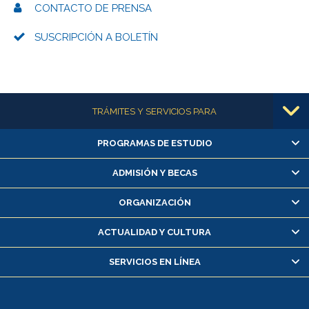
CONTACTO DE PRENSA
SUSCRIPCIÓN A BOLETÍN
Más información
TRÁMITES Y SERVICIOS PARA
PROGRAMAS DE ESTUDIO
Alumnas/os y exalumnas/os
Matrícula en línea
ADMISIÓN Y BECAS
Inscripción y cambio de asignaturas
ORGANIZACIÓN
Consulta y certificado de notas
Certificado de alumno regular
ACTUALIDAD Y CULTURA
Servicio médico y dental
SERVICIOS EN LÍNEA
Pago de arancel y crédito alumnos
Pago de arancel y crédito exalumnos
Certificado de títulos y grados