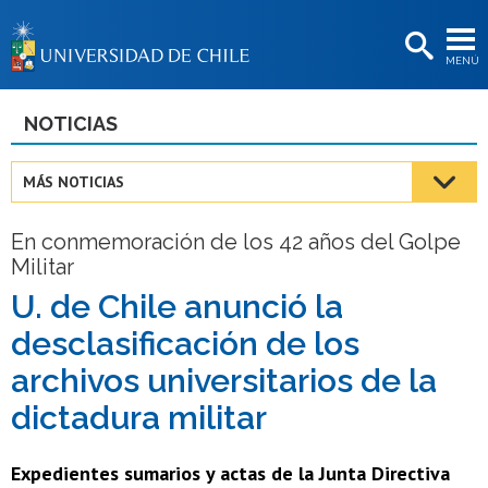
EXTENSIÓN
MENÚ
BIBLIOTECAS
LA UNIVERSIDAD
NOTICIAS
Postulantes
MÁS NOTICIAS
Estudiantes
En conmemoración de los 42 años del Golpe
Académicas/os
Militar
Funcionarias/os
U. de Chile anunció la
desclasificación de los
Egresadas/os
archivos universitarios de la
dictadura militar
Expedientes sumarios y actas de la Junta Directiva