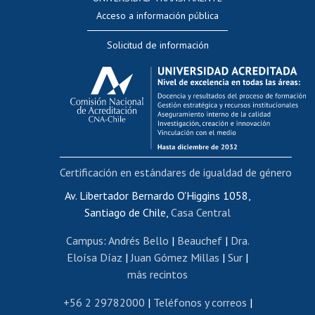
Perfeccionamiento
Acceso a información pública
Editar Portafolio Académico
Solicitud de información
Evaluación docente
Calificación académica
Postulación al AUCAI
Funcionarias/os
Cursos internos de capacitación
Bienestar del personal
Certificación en estándares de igualdad de género
Portal de movilidad interna
Certificado de renta
Av. Libertador Bernardo O'Higgins 1058,
Santiago de Chile,
Casa Central
Certificado de renta honorarios
Gestión de correo uchile
Campus
:
Andrés Bello
|
Beauchef
|
Dra.
Editar páginas blancas
Eloísa Díaz
|
Juan Gómez Millas
|
Sur
|
más recintos
Extranjeras/os
Revalidación y reconocimiento de títulos
+56 2 29782000
|
Teléfonos y correos
|