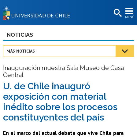
EXTENSIÓN
MENÚ
BIBLIOTECAS
LA UNIVERSIDAD
NOTICIAS
Postulantes
MÁS NOTICIAS
Estudiantes
Inauguración muestra Sala Museo de Casa
Académicas/os
Central
Funcionarias/os
U. de Chile inauguró
exposición con material
Egresadas/os
inédito sobre los procesos
constituyentes del país
En el marco del actual debate que vive Chile para