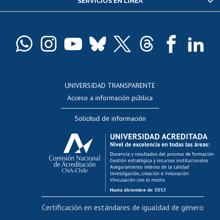
SERVICIOS EN LÍNEA
Pago de arancel y crédito alumnos
Pago de arancel y crédito exalumnos
Certificado de títulos y grados
Docentes
Postulación a concursos internos de investigación
Consulta a bases de datos
UNIVERSIDAD TRANSPARENTE
Perfeccionamiento
Acceso a información pública
Editar Portafolio Académico
Solicitud de información
Evaluación docente
Calificación académica
Postulación al AUCAI
Funcionarias/os
Cursos internos de capacitación
Bienestar del personal
Certificación en estándares de igualdad de género
Portal de movilidad interna