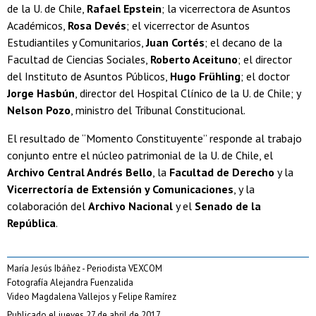
de la U. de Chile,
Rafael Epstein
; la vicerrectora de Asuntos
Académicos,
Rosa Devés
; el vicerrector de Asuntos
Estudiantiles y Comunitarios,
Juan Cortés
; el decano de la
Facultad de Ciencias Sociales,
Roberto Aceituno
; el director
del Instituto de Asuntos Públicos,
Hugo Frühling
; el doctor
Jorge Hasbún
, director del Hospital Clínico de la U. de Chile; y
Nelson Pozo
, ministro del Tribunal Constitucional.
El resultado de “Momento Constituyente” responde al trabajo
conjunto entre el núcleo patrimonial de la U. de Chile, el
Archivo Central Andrés Bello
, la
Facultad de Derecho
y la
Vicerrectoría de Extensión y Comunicaciones
, y la
colaboración del
Archivo Nacional
y el
Senado de la
República
.
María Jesús Ibáñez - Periodista VEXCOM
Fotografía Alejandra Fuenzalida
Video Magdalena Vallejos y Felipe Ramírez
Publicado el jueves 27 de abril de 2017