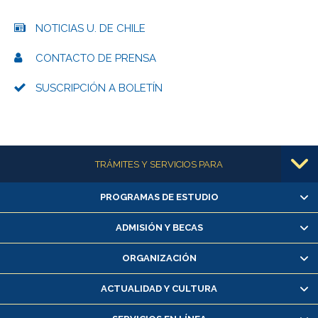
NOTICIAS U. DE CHILE
CONTACTO DE PRENSA
SUSCRIPCIÓN A BOLETÍN
Más información
TRÁMITES Y SERVICIOS PARA
PROGRAMAS DE ESTUDIO
Alumnas/os y exalumnas/os
Matrícula en línea
ADMISIÓN Y BECAS
Inscripción y cambio de asignaturas
ORGANIZACIÓN
Consulta y certificado de notas
Certificado de alumno regular
ACTUALIDAD Y CULTURA
Servicio médico y dental