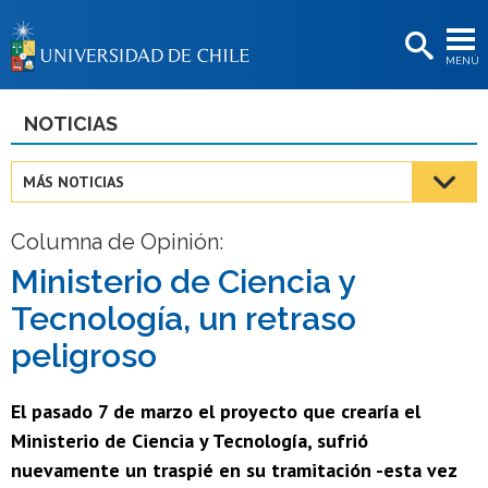
EXTENSIÓN
MENÚ
BIBLIOTECAS
LA UNIVERSIDAD
NOTICIAS
Postulantes
MÁS NOTICIAS
Estudiantes
Columna de Opinión:
Académicas/os
Ministerio de Ciencia y
Funcionarias/os
Tecnología, un retraso
Egresadas/os
peligroso
El pasado 7 de marzo el proyecto que crearía el
Ministerio de Ciencia y Tecnología, sufrió
nuevamente un traspié en su tramitación -esta vez