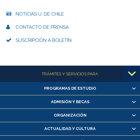
NOTICIAS U. DE CHILE
CONTACTO DE PRENSA
SUSCRIPCIÓN A BOLETÍN
Más información
TRÁMITES Y SERVICIOS PARA
PROGRAMAS DE ESTUDIO
Alumnas/os y exalumnas/os
Matrícula en línea
ADMISIÓN Y BECAS
Inscripción y cambio de asignaturas
ORGANIZACIÓN
Consulta y certificado de notas
Certificado de alumno regular
ACTUALIDAD Y CULTURA
Servicio médico y dental