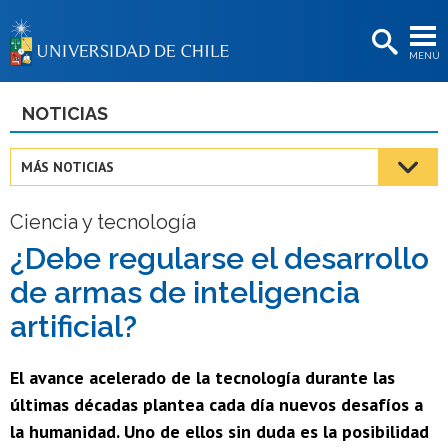
EXTENSIÓN
MENÚ
BIBLIOTECAS
LA UNIVERSIDAD
NOTICIAS
Postulantes
MÁS NOTICIAS
Estudiantes
Ciencia y tecnología
Académicas/os
¿Debe regularse el desarrollo
Funcionarias/os
de armas de inteligencia
Egresadas/os
artificial?
El avance acelerado de la tecnología durante las
últimas décadas plantea cada día nuevos desafíos a
la humanidad. Uno de ellos sin duda es la posibilidad