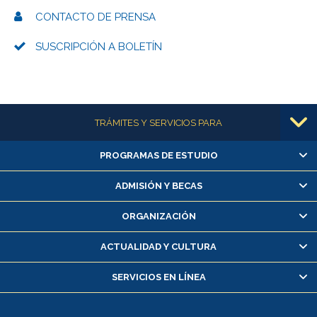
CONTACTO DE PRENSA
SUSCRIPCIÓN A BOLETÍN
Más información
TRÁMITES Y SERVICIOS PARA
PROGRAMAS DE ESTUDIO
Alumnas/os y exalumnas/os
Matrícula en línea
ADMISIÓN Y BECAS
Inscripción y cambio de asignaturas
ORGANIZACIÓN
Consulta y certificado de notas
Certificado de alumno regular
ACTUALIDAD Y CULTURA
Servicio médico y dental
SERVICIOS EN LÍNEA
Pago de arancel y crédito alumnos
Pago de arancel y crédito exalumnos