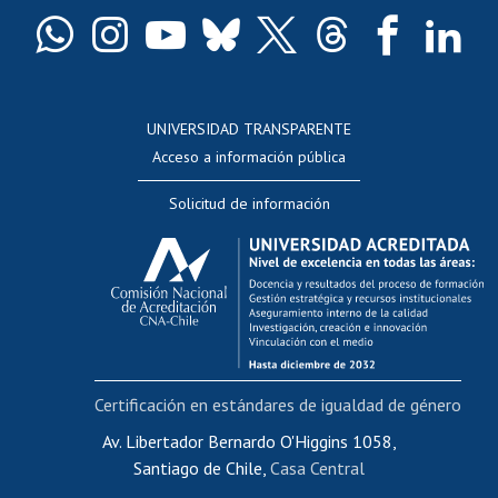
Certificado de títulos y grados
Docentes
Postulación a concursos internos de investigación
Consulta a bases de datos
UNIVERSIDAD TRANSPARENTE
Perfeccionamiento
Acceso a información pública
Editar Portafolio Académico
Solicitud de información
Evaluación docente
Calificación académica
Postulación al AUCAI
Funcionarias/os
Cursos internos de capacitación
Bienestar del personal
Certificación en estándares de igualdad de género
Portal de movilidad interna
Certificado de renta
Av. Libertador Bernardo O'Higgins 1058,
Santiago de Chile,
Casa Central
Certificado de renta honorarios