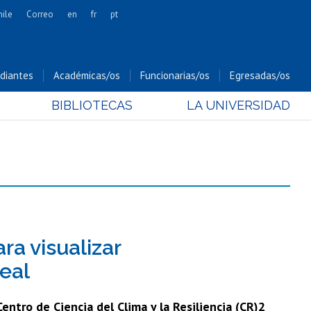
hile
Correo
en
fr
pt
Artes
Cs. Agronómicas
diantes
Académicas/os
Funcionarias/os
Egresadas/os
Cs. Forestales y Conservación
BIBLIOTECAS
LA UNIVERSIDAD
Cs. Sociales
Comunicación e Imagen
Economía y Negocios
Gobierno
Odontología
Estudios Internacionales
Bachillerato
ra visualizar
Hospital Clínico
eal
entro de Ciencia del Clima y la Resiliencia (CR)2