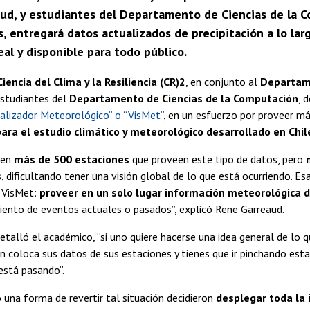
ud, y estudiantes del Departamento de Ciencias de la Co
 entregará datos actualizados de precipitación a lo larg
al y disponible para todo público.
iencia del Clima y la Resiliencia (CR)2
, en conjunto al
Departame
studiantes del
Departamento de Ciencias de la Computación
, 
ualizador Meteorológico” o “VisMet”
, en un esfuerzo por proveer má
ara el estudio climático y meteorológico desarrollado en Chil
ten
más de 500 estaciones
que proveen este tipo de datos, pero
s
, dificultando tener una visión global de lo que está ocurriendo. E
 VisMet:
proveer en un solo lugar información meteorológica d
iento de eventos actuales o pasados”, explicó Rene Garreaud.
etalló el académico, “si uno quiere hacerse una idea general de lo 
ón coloca sus datos de sus estaciones y tienes que ir pinchando esta
está pasando”.
 una forma de revertir tal situación decidieron
desplegar toda la 