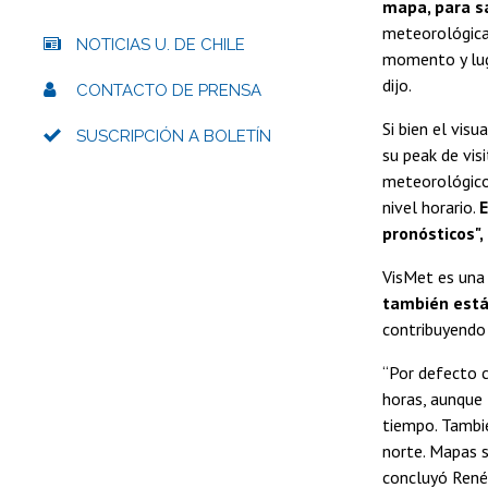
mapa, para s
meteorológica,
NOTICIAS U. DE CHILE
momento y luga
dijo.
CONTACTO DE PRENSA
Si bien el vis
SUSCRIPCIÓN A BOLETÍN
su peak de vis
meteorológicos
nivel horario.
E
pronósticos",
VisMet es una
también está
contribuyendo 
“Por defecto 
horas, aunque 
tiempo. Tamb
norte. Mapas s
concluyó René