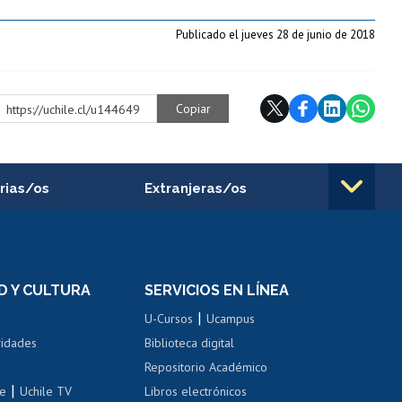
Publicado el jueves 28 de junio de 2018
Copiar
https://uchile.cl/u144649
rias/os
Extranjeras/os
rnos de
Revalidación y reconocimiento
n
de títulos
el personal
Postulación al Programa de
Movilidad Estudiantil
D Y CULTURA
SERVICIOS EN LÍNEA
ovilidad interna
Inscripción de asignaturas
|
 de renta
U-Cursos
Ucampus
Cursos de español
 de renta
vidades
Biblioteca digital
Repositorio Académico
correo uchile
|
le
Uchile TV
Libros electrónicos