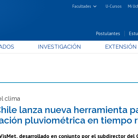
Facultades
U-Cursos
Mi Uc
Arquitectura y Urbanismo
Ciencias
Postulantes
Estu
Cs. Físicas y Matemáticas
ADOS
INVESTIGACIÓN
EXTENSIÓN
Cs. Químicas y Farmacéuticas
Cs. Veterinarias y Pecuarias
Derecho
Filosofía y Humanidades
Medicina
Estudios Avanzados en Educación
l clima
Nutrición y Tecnología de
Chile lanza nueva herramienta pa
Alimentos
ación pluviométrica en tiempo r
VisMet, desarrollado en conjunto por el subdirector del C