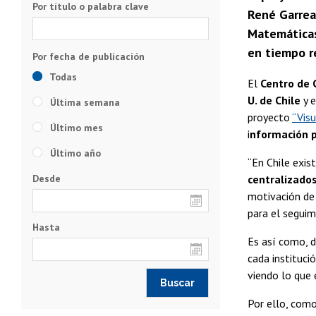
Por título o palabra clave
René Garrea
Matemáticas,
en tiempo re
Todas
El
Centro de C
U. de Chile
y e
Última semana
proyecto
“Vis
Último mes
i
nformación p
Último año
“En Chile exis
Desde
centralizado
motivación de
para el seguim
Hasta
Es así como, d
cada instituci
viendo lo que 
Por ello, como