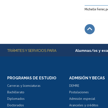
Michelle Ferrer, p
Subir
Más información
TRÁMITES Y SERVICIOS PARA
Alumnas/os y ex
Matrícula en línea
Inscripción y cambio d
Consulta y certificado
PROGRAMAS DE ESTUDIO
ADMISIÓN Y BECAS
Certificado de alumno
Carreras y licenciaturas
DEMRE
Servicio médico y den
Bachillerato
Postulaciones
Pago de arancel y cré
Diplomados
Admisión especial
Pago de arancel y cré
Doctorados
Aranceles y créditos