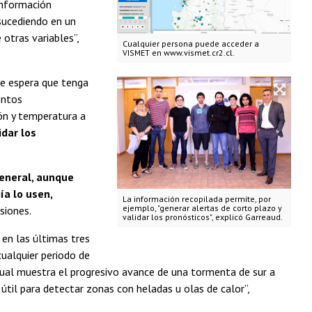
información
sucediendo en un
otras variables”,
Cualquier persona puede acceder a
VISMET en www.vismet.cr2.cl.
 se espera que tenga
entos
ión y temperatura a
idar los
eneral, aunque
ía lo usen,
La información recopilada permite, por
ejemplo, "generar alertas de corto plazo y
siones.
validar los pronósticos", explicó Garreaud.
en las últimas tres
ualquier periodo de
ual muestra el progresivo avance de una tormenta de sur a
útil para detectar zonas con heladas u olas de calor”,