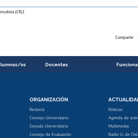
eriodista (CR)2
Compartir:
alumnas/os
Docentes
Funciona
Postulación a concursos
Cursos inte
internos de investigación
capacitació
e asignaturas
Consulta a bases de datos
Bienestar d
 de notas
ORGANIZACIÓN
ACTUALIDA
Perfeccionamiento
Portal de m
 regular
Editar Portafolio Académico
Certificado
Rectoría
Noticias
tal
Evaluación docente
Certificado
Consejo Universitario
Agenda de acti
dito alumnos
honorarios
Calificación académica
Senado Universitario
Multimedia
dito exalumnos
Gestión de 
Consejo de Evaluación
Radio U. de Chi
Postulación al AUCAI