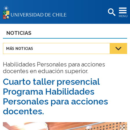
EXTENSIÓN
MENÚ
BIBLIOTECAS
LA UNIVERSIDAD
NOTICIAS
Postulantes
MÁS NOTICIAS
Estudiantes
Habilidades Personales para acciones
Académicas/os
docentes en eduación superior.
Funcionarias/os
Cuarto taller presencial
Programa Habilidades
Egresadas/os
Personales para acciones
docentes.