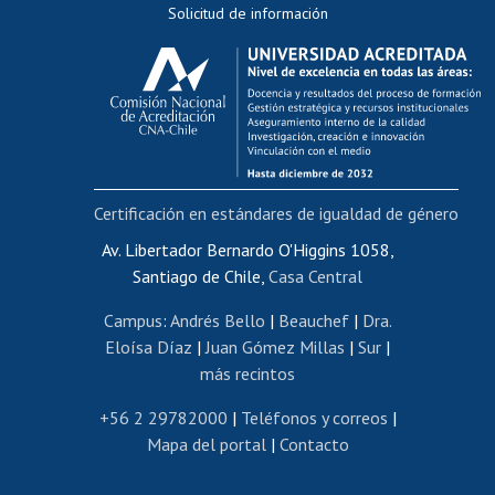
Solicitud de información
Evaluación docente
Calificación académica
Postulación al AUCAI
Funcionarias/os
Cursos internos de capacitación
Bienestar del personal
Certificación en estándares de igualdad de género
Portal de movilidad interna
Certificado de renta
Av. Libertador Bernardo O'Higgins 1058,
Santiago de Chile,
Casa Central
Certificado de renta honorarios
Gestión de correo uchile
Campus
:
Andrés Bello
|
Beauchef
|
Dra.
Editar páginas blancas
Eloísa Díaz
|
Juan Gómez Millas
|
Sur
|
más recintos
Extranjeras/os
Revalidación y reconocimiento de títulos
+56 2 29782000
|
Teléfonos y correos
|
Mapa del portal
|
Contacto
Postulación al Programa de Movilidad Estudiantil
Inscripción de asignaturas