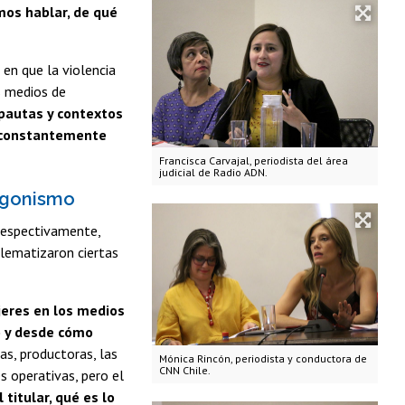
os hablar, de qué
 en que la violencia
s medios de
pautas y contextos
s constantemente
Francisca Carvajal, periodista del área
judicial de Radio ADN.
tagonismo
 respectivamente,
blematizaron ciertas
jeres en los medios
o y desde cómo
as, productoras, las
Mónica Rincón, periodista y conductora de
CNN Chile.
s operativas, pero el
titular, qué es lo