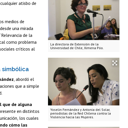
 cualquier atisbo de
los medios de
a desde una mirada
 “Relevancia de la
iarcal como problema
La directora de Extensión de la
Universidad de Chile, Ximena Póo.
ociales críticos al
 simbólica
rnández
, abordó el
aciones que a simple
d.
l que de alguna
Yoselin Fernández y Antonia del Solar,
 presente en distintos
periodistas de la Red Chilena contra la
Violencia hacia las Mujeres.
unicación, los cuales
endo cómo las