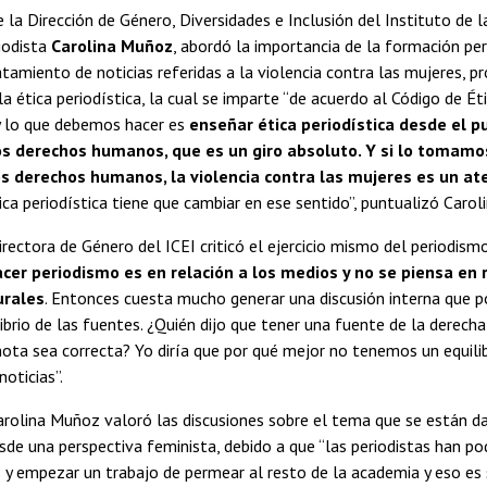
e la Dirección de Género, Diversidades e Inclusión del Instituto de 
iodista
Carolina Muñoz
, abordó la importancia de la formación per
atamiento de noticias referidas a la violencia contra las mujeres, 
a ética periodística, la cual se imparte “de acuerdo al Código de Éti
 y lo que debemos hacer es
enseñar ética periodística desde el p
os derechos humanos, que es un giro absoluto. Y si lo tomamo
os derechos humanos, la violencia contra las mujeres es un a
tica periodística tiene que cambiar en ese sentido”, puntualizó Caro
irectora de Género del ICEI criticó el ejercicio mismo del periodism
er periodismo es en relación a los medios y no se piensa en r
urales
. Entonces cuesta mucho generar una discusión interna que p
ibrio de las fuentes. ¿Quién dijo que tener una fuente de la derecha 
ota sea correcta? Yo diría que por qué mejor no tenemos un equili
noticias”.
rolina Muñoz valoró las discusiones sobre el tema que se están dan
sde una perspectiva feminista, debido a que “las periodistas han p
 y empezar un trabajo de permear al resto de la academia y eso 