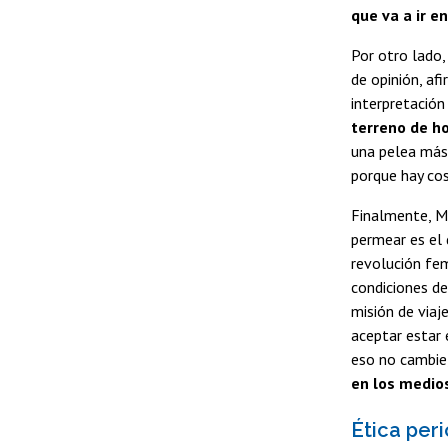
que va a ir e
Por otro lado,
de opinión, af
interpretación 
terreno de h
una pelea más 
porque hay cos
Finalmente, M
permear es el 
revolución fe
condiciones de
misión de viaj
aceptar estar 
eso no cambie
en los medios
Ética per