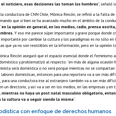
n el noticiero, esas decisiones las toman los hombres
", señaló 
 la conductora de CNN Chile, Mónica Rincón, se refirió a la falta d
irmando que si bien se ha avanzado mucho en el ámbito de la conduc
“
en la opinión en general, en los medios, radio, prensa escrita
ombres.
Y eso me parece súper importante y grave porque donde c
importante por cambiar la cultura y los paradigmas es no sólo en 
as que ya no son resistibles en la información, pero en la opinión to
ónica Rincón aseguró que el espacio esencial donde el feminismo 
doméstico y problematizó al respecto: “en más de alguna ocasión h
minista será doméstica o no será porque mientras no se compartan 
 labores domésticas, entonces para una reportera va a ser más difí
e, para una conductora irse al extranjero también va a ser más difíci
en un directorio, y así va a ser en los medios, en las empresas y en
,
mientras no haya un post natal masculino obligatorio, enton
 la cultura va a seguir siendo la misma
”.
iodística con enfoque de derechos humanos