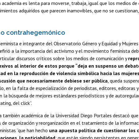
 academia es lenta para moverse, trabaja, igual que los medios de
mientos adquiridos que parecen inamovibles, que no se cuestionan
mo contrahegemónico
feminista e integrante del Observatorio Género y Equidad y Mujeres
 refirió a la importancia del activismo y el movimiento feminista debi
rticular discursos críticos sobre los medios de comunicación y
repr
exivos al interior de estos porque “deja en suspenso un deba
ad en la reproducción de violencia simbólica hacia las mujere
iscusión que necesariamente debiese ser pública
, queda suspend
o, en la falta de especialización de periodistas, editores, editoras 
en la búsqueda de mejores estándares periodísticos y de autoregula
ting, del click”.
a también académica de la Universidad Diego Portales destacó que 
de organización y reorganización en el tratamiento de la informaci
ministas “que han hecho
una apuesta política de cuestionar los c
aciones, la noticiabilidad
; que están siendo persistentes en gener