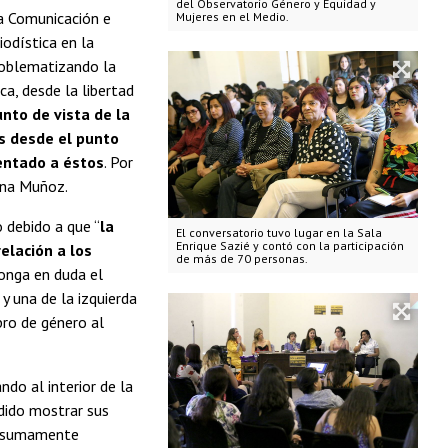
del Observatorio Género y Equidad y
la Comunicación e
Mujeres en el Medio.
iodística en la
problematizando la
ca, desde la libertad
unto de vista de la
s desde el punto
tentado a éstos
. Por
lina Muñoz.
o debido a que “
la
El conversatorio tuvo lugar en la Sala
Enrique Sazié y contó con la participación
elación a los
de más de 70 personas.
onga en duda el
y una de la izquierda
bro de género al
do al interior de la
odido mostrar sus
es sumamente