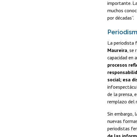
importante. La
muchos conoci
por décadas”.
Periodis
La periodista 
Maureira
, se
capacidad en a
procesos refl
responsabilid
social; esa d
infoespectácul
de la prensa, 
remplazo del ra
Sin embargo, l
nuevas formas 
periodistas fe
de las inform