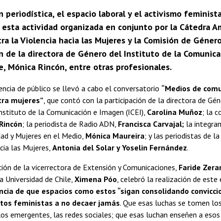
 periodística, el espacio laboral y el activismo feminis
 esta actividad organizada en conjunto por la Cátedra Am
ra la Violencia hacia las Mujeres y la Comisión de Géner
n de la directora de Género del Instituto de la Comunic
e, Mónica Rincón, entre otras profesionales.
encia de público se llevó a cabo el conversatorio
“Medios de comu
tra mujeres”
, que contó con la participación de la directora de Gén
Instituto de la Comunicación e Imagen (ICEI),
Carolina Muñoz
; la 
Rincón
; la periodista de Radio ADN,
Francisca Carvajal;
la integra
ad y Mujeres en el Medio,
Mónica Maureira
; y las periodistas de l
acia las Mujeres,
Antonia del Solar y Yoselin Fernández
.
ión de la vicerrectora de Extensión y Comunicaciones,
Faride Zera
a Universidad de Chile,
Ximena Póo
, celebró la realización de este
cia de que espacios como estos “sigan consolidando conviccio
tos feministas a no decaer jamás
. Que esas luchas se tomen lo
 los emergentes, las redes sociales; que esas luchan enseñen a es