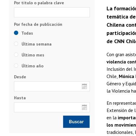
Por título o palabra clave
La formación
temática de
Chilena cont
participació
Todas
de CNN Chil
Última semana
Con gran asist
Último mes
violencia con
Último año
Inclusión del 
Chile,
Mónica 
Desde
Género y Equid
la Violencia h
Hasta
En representac
Extensión de l
en la
importan
los movimien
tradicionales,