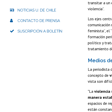
transitar a un
violencia”.
NOTICIAS U. DE CHILE
Los ejes centr
CONTACTO DE PRENSA
comunicación r
feminista”, el
SUSCRIPCIÓN A BOLETÍN
formación peri
político y tra
tratamiento d
Medios de
La periodista 
concepto de
v
vista son difí
"La
violencia
manera establ
espacios de re
están constan