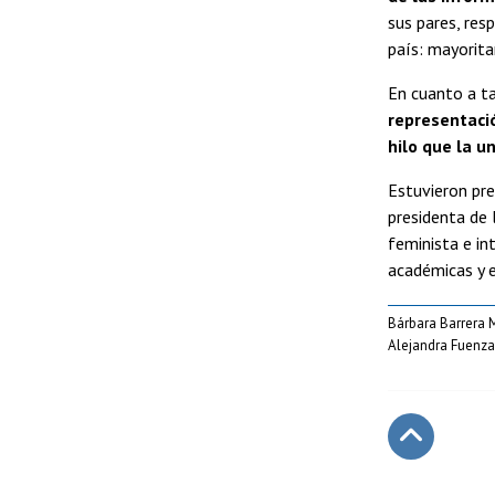
sus pares, res
país: mayorita
En cuanto a ta
representació
hilo que la u
Estuvieron pre
presidenta de 
feminista e in
académicas y e
Bárbara Barrera 
Alejandra Fuenzal
Subir