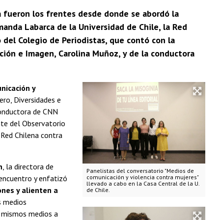
ta fueron los frentes desde donde se abordó la
anda Labarca de la Universidad de Chile, la Red
o del Colegio de Periodistas, que contó con la
ación e Imagen, Carolina Muñoz, y de la conductora
nicación y
ero, Diversidades e
conductora de CNN
nte del Observatorio
a Red Chilena contra
n
, la directora de
Panelistas del conversatorio "Medios de
 encuentro y enfatizó
comunicación y violencia contra mujeres"
llevado a cabo en la Casa Central de la U.
nes y alienten a
de Chile.
s medios
os mismos medios a