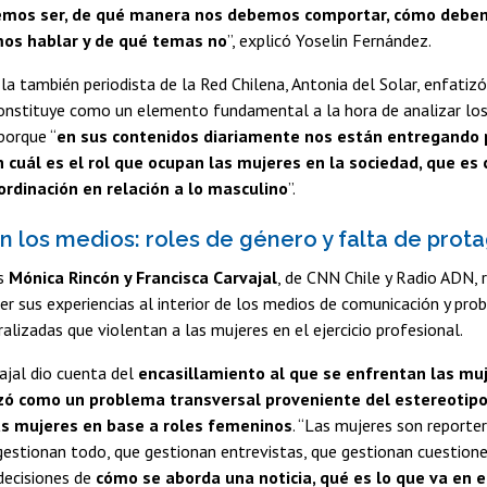
mos ser, de qué manera nos debemos comportar, cómo debem
s hablar y de qué temas no
”, explicó Yoselin Fernández.
 la también periodista de la Red Chilena, Antonia del Solar, enfatizó
constituye como un elemento fundamental a la hora de analizar lo
porque “
en sus contenidos diariamente nos están entregando 
 cuál es el rol que ocupan las mujeres en la sociedad, que e
ordinación en relación a lo masculino
”.
n los medios: roles de género y falta de pro
as
Mónica Rincón y Francisca Carvajal
, de CNN Chile y Radio ADN,
er sus experiencias al interior de los medios de comunicación y pro
ralizadas que violentan a las mujeres en el ejercicio profesional.
ajal dio cuenta del
encasillamiento al que se enfrentan las mu
rizó como un problema transversal proveniente del estereotip
las mujeres en base a roles femeninos
. “Las mujeres son reporter
estionan todo, que gestionan entrevistas, que gestionan cuestione
decisiones de
cómo se aborda una noticia, qué es lo que va en el 