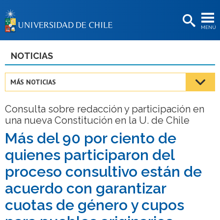
EXTENSIÓN
MENÚ
BIBLIOTECAS
LA UNIVERSIDAD
NOTICIAS
Postulantes
MÁS NOTICIAS
Estudiantes
Consulta sobre redacción y participación en
Académicas/os
una nueva Constitución en la U. de Chile
Funcionarias/os
Más del 90 por ciento de
quienes participaron del
Egresadas/os
proceso consultivo están de
acuerdo con garantizar
cuotas de género y cupos