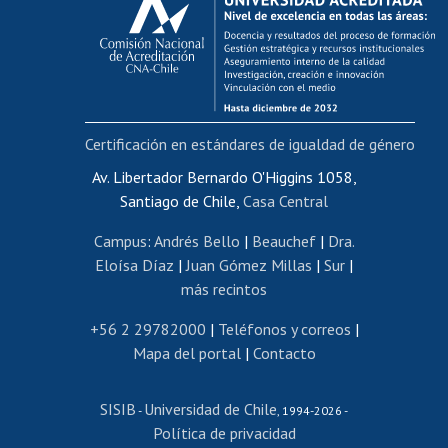
Postulación al AUCAI
Funcionarias/os
Cursos internos de capacitación
Bienestar del personal
Certificación en estándares de igualdad de género
Portal de movilidad interna
Certificado de renta
Av. Libertador Bernardo O'Higgins 1058,
Santiago de Chile,
Casa Central
Certificado de renta honorarios
Gestión de correo uchile
Campus
:
Andrés Bello
|
Beauchef
|
Dra.
Editar páginas blancas
Eloísa Díaz
|
Juan Gómez Millas
|
Sur
|
más recintos
Extranjeras/os
Revalidación y reconocimiento de títulos
+56 2 29782000
|
Teléfonos y correos
|
Mapa del portal
|
Contacto
Postulación al Programa de Movilidad Estudiantil
Inscripción de asignaturas
SISIB
Universidad de Chile
Cursos de español
-
, 1994-2026 -
Política de privacidad