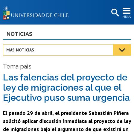
EXTENSIÓN
MENÚ
BIBLIOTECAS
LA UNIVERSIDAD
NOTICIAS
Postulantes
MÁS NOTICIAS
Estudiantes
Tema país
Académicas/os
Las falencias del proyecto de
Funcionarias/os
ley de migraciones al que el
Egresadas/os
Ejecutivo puso suma urgencia
El pasado 29 de abril, el presidente Sebastián Piñera
solicitó aplicar discusión inmediata al proyecto de ley
de migraciones bajo el argumento de que existirá un