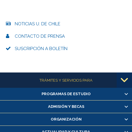
NOTICIAS U. DE CHILE
CONTACTO DE PRENSA
SUSCRIPCIÓN A BOLETÍN
Más información
TRÁMITES Y SERVICIOS PARA
PROGRAMAS DE ESTUDIO
Alumnas/os y exalumnas/os
Matrícula en línea
ADMISIÓN Y BECAS
Inscripción y cambio de asignaturas
ORGANIZACIÓN
Consulta y certificado de notas
Certificado de alumno regular
ACTUALIDAD Y CULTURA