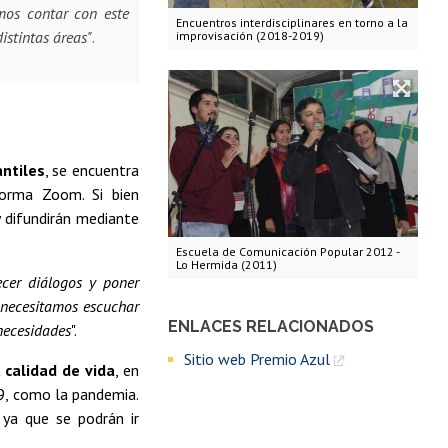
amos contar con este
Encuentros interdisciplinares en torno a la
istintas áreas"
.
improvisación (2018-2019)
ntiles
, se encuentra
aforma Zoom. Si bien
 difundirán mediante
Escuela de Comunicación Popular 2012 -
Lo Hermida (2011)
ecer diálogos y poner
 necesitamos escuchar
ENLACES RELACIONADOS
necesidades
".
Sitio web Premio Azul
 calidad de vida
, en
19, como la pandemia.
, ya que se podrán ir