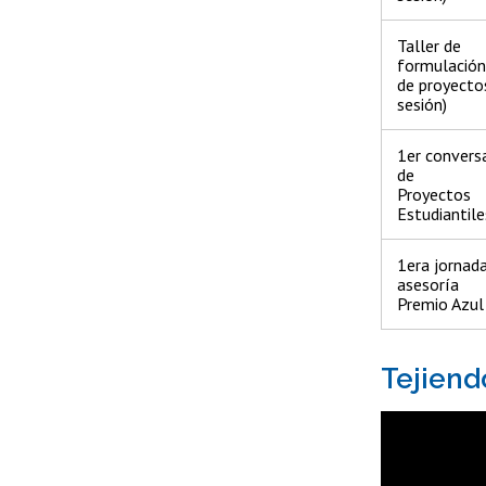
Taller de
formulación
de proyecto
sesión)
1er convers
de
Proyectos
Estudiantile
1era jornad
asesoría
Premio Azul
Tejiend