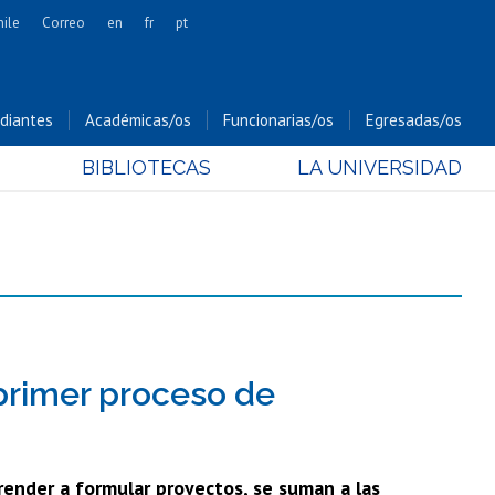
hile
Correo
en
fr
pt
Artes
Cs. Agronómicas
diantes
Académicas/os
Funcionarias/os
Egresadas/os
Cs. Forestales y Conservación
BIBLIOTECAS
LA UNIVERSIDAD
Cs. Sociales
Comunicación e Imagen
Economía y Negocios
Gobierno
Odontología
Estudios Internacionales
Bachillerato
 primer proceso de
Hospital Clínico
prender a formular proyectos, se suman a las