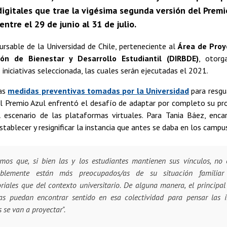
gitales que trae la vigésima segunda versión del Premio
 entre el 29 de junio al 31 de julio.
rsable de la Universidad de Chile, perteneciente al
Área de Proy
ión de Bienestar y Desarrollo Estudiantil (DIRBDE)
, otorg
 iniciativas seleccionada, las cuales serán ejecutadas el 2021.
las
medidas preventivas tomadas por la Universidad
para resgu
 el Premio Azul enfrentó el desafío de adaptar por completo su p
escenario de las plataformas virtuales. Para Tania Báez, enca
stablecer y resignificar la instancia que antes se daba en los campu
mos que, si bien las y los estudiantes mantienen sus vínculos, no 
ablemente están más preocupados/as de su situación familiar 
toriales que del contexto universitario. De alguna manera, el principa
/as puedan encontrar sentido en esa colectividad para pensar las i
s se van a proyectar"
.