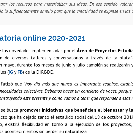
trar los recursos para materializar sus ideas. En ese sentido valor
io lo suficientemente amplio para que la creatividad se exprese en las d
toria online 2020-2021
 las novedades implementadas por el
Área de Proyectos Estudia
ión de diversos talleres y conversatorios a través de la plat
 mayo, durante los meses de junio y julio también se realizarán y
les (
IG
y
FB
) de la DIRBDE.
fatizó que "
hoy día más que nunca es importante reunirse, establ
 necesidades colectivas. Debemos hacer un concierto de voces, porque
onstruyendo este presente y cómo vamos a tener que responder a esas 
, se busca
promover iniciativas que beneficien el bienestar y la
cto que ha dejado tanto el estallido social del 18 de octubre 20
, existirá flexibilidad en torno a la ejecución de los proyectos
s acontecimientos sin perder su naturaleza.