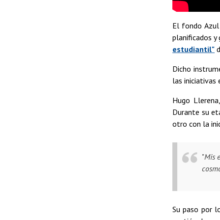
El fondo Azul 
planificados y
estudiantil"
d
Dicho instrume
las iniciativa
Hugo Llerena,
Durante su eta
otro con la ini
"
Mis e
cosmo
Su paso por l