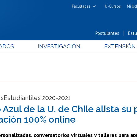
Facultades
U-Cursos
Mi Uc
Arquitectura y Urbanismo
Ciencias
Postulantes
Estu
Cs. Físicas y Matemáticas
ADOS
INVESTIGACIÓN
EXTENSIÓN
Cs. Químicas y Farmacéuticas
Cs. Veterinarias y Pecuarias
Derecho
Filosofía y Humanidades
Medicina
Estudios Avanzados en Educación
sEstudiantiles 2020-2021
Nutrición y Tecnología de
 Azul de la U. de Chile alista su
Alimentos
ación 100% online
rsonalizadas, conversatorios virtuales y talleres para a