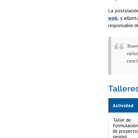
La postulació
web
,
y adjunt
responsable de
Tenem
valio
concl
Tallere
Actividad
Taller de
formulación
de proyecto
sesión)