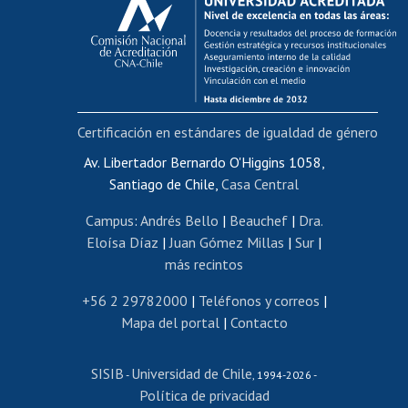
Postulación al AUCAI
Funcionarias/os
Cursos internos de capacitación
Bienestar del personal
Certificación en estándares de igualdad de género
Portal de movilidad interna
Certificado de renta
Av. Libertador Bernardo O'Higgins 1058,
Santiago de Chile,
Casa Central
Certificado de renta honorarios
Gestión de correo uchile
Campus
:
Andrés Bello
|
Beauchef
|
Dra.
Editar páginas blancas
Eloísa Díaz
|
Juan Gómez Millas
|
Sur
|
más recintos
Extranjeras/os
Revalidación y reconocimiento de títulos
+56 2 29782000
|
Teléfonos y correos
|
Mapa del portal
|
Contacto
Postulación al Programa de Movilidad Estudiantil
Inscripción de asignaturas
SISIB
Universidad de Chile
Cursos de español
-
, 1994-2026 -
Política de privacidad