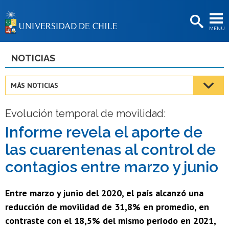
EXTENSIÓN
MENÚ
BIBLIOTECAS
LA UNIVERSIDAD
NOTICIAS
Postulantes
MÁS NOTICIAS
Estudiantes
Evolución temporal de movilidad:
Académicas/os
Informe revela el aporte de
Funcionarias/os
las cuarentenas al control de
Egresadas/os
contagios entre marzo y junio
Entre marzo y junio del 2020, el país alcanzó una
reducción de movilidad de 31,8% en promedio, en
contraste con el 18,5% del mismo período en 2021,