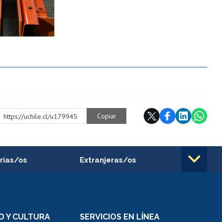
Copiar
https://uchile.cl/u179945
rias/os
Extranjeras/os
rnos de
Revalidación y reconocimiento
n
de títulos
el personal
Postulación al Programa de
Movilidad Estudiantil
D Y CULTURA
SERVICIOS EN LÍNEA
ovilidad interna