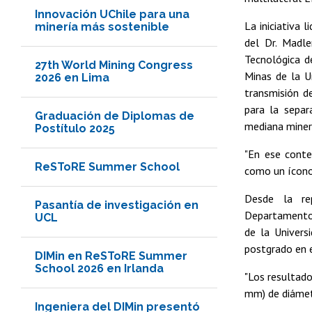
Innovación UChile para una
La iniciativa 
minería más sostenible
del Dr. Madl
Tecnológica d
27th World Mining Congress
Minas de la Un
2026 en Lima
transmisión d
para la separ
Graduación de Diplomas de
mediana miner
Postítulo 2025
"En ese conte
ReSToRE Summer School
como un ícono
Desde la rep
Pasantía de investigación en
Departamento 
UCL
de la Univers
postgrado en 
DIMin en ReSToRE Summer
School 2026 en Irlanda
"Los resultado
mm) de diámetr
Ingeniera del DIMin presentó