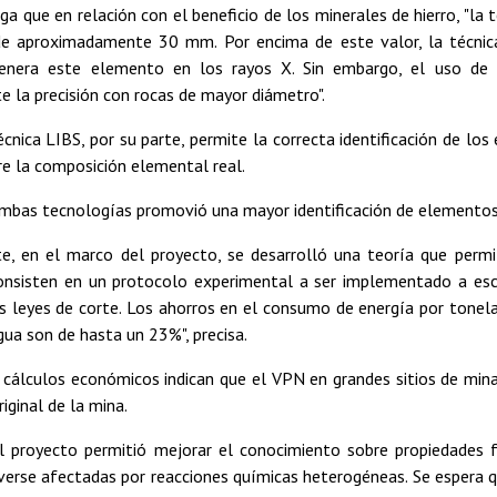
a que en relación con el beneficio de los minerales de hierro, "la
e aproximadamente 30 mm. Por encima de este valor, la técnica 
enera este elemento en los rayos X. Sin embargo, el uso de
 la precisión con rocas de mayor diámetro".
écnica LIBS, por su parte, permite la correcta identificación de l
re la composición elemental real.
mbas tecnologías promovió una mayor identificación de elementos y
e, en el marco del proyecto, se desarrolló una teoría que permiti
onsisten en un protocolo experimental a ser implementado a esca
s leyes de corte. Los ahorros en el consumo de energía por tonel
ua son de hasta un 23%", precisa.
 cálculos económicos indican que el VPN en grandes sitios de min
riginal de la mina.
l proyecto permitió mejorar el conocimiento sobre propiedades f
verse afectadas por reacciones químicas heterogéneas. Se espera q