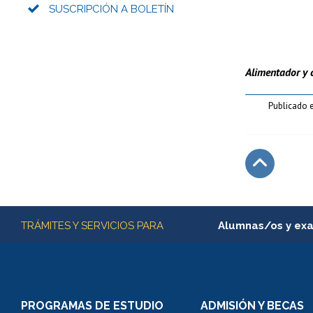
SUSCRIPCIÓN A BOLETÍN
Alimentador y c
Publicado 
Subir
Más información
TRÁMITES Y SERVICIOS PARA
Alumnas/os y ex
Matrícula en línea
Inscripción y cambio d
Consulta y certificado
PROGRAMAS DE ESTUDIO
ADMISIÓN Y BECAS