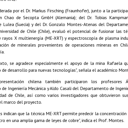
liderada por el Dr. Markus Firsching (Fraunhofer), junto a la partici
en Chao de Secopta GmbH (Alemania); del Dr. Tobias Kampman
e Lulea (Suecia) y del Dr. Gonzalo Montes-Atenas del Departame
iversidad de Chile (Chile), evaluó el potencial de fusionar las té
e rayos X multienergía (ME-XRT) y espectroscopía de plasma induc
ación de minerales provenientes de operaciones mineras en Chil
ía.
xto, se agradece especialmente el apoyo de la mina Rafaela qu
 de desarrollo para nuevas tecnologías", señala el académico Mon
resentación chilena también participaron los profesores Á
de Ingeniería Mecánica y Aldo Casali del Departamento de Ingeni
idad de Chile, así como varios investigadores que obtuvieron su
el marco del proyecto.
s indican que la técnica ME-XRT permite predecir la concentración
o en una amplia gama de leyes de cobre", indica el Prof. Montes.