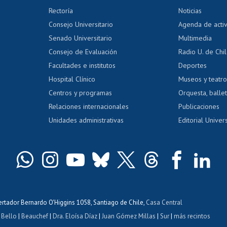
 regular
Editar Portafolio Académico
Certificado
Rectoría
Noticias
tal
Evaluación docente
Certificado
Consejo Universitario
Agenda de acti
dito alumnos
honorarios
Calificación académica
Senado Universitario
Multimedia
dito exalumnos
Gestión de 
Consejo de Evaluación
Radio U. de Chi
Postulación al AUCAI
y grados
Editar pági
Facultades e institutos
Deportes
Hospital Clínico
Museos y teatr
da tecnológica
Tarjeta TUI
Wifi
Acoso laboral
s
Centros y programas
Orquesta, ballet
Relaciones internacionales
Publicaciones
Unidades administrativas
Editorial Univers
bertador Bernardo O'Higgins 1058, Santiago de Chile,
Casa Central
 Bello
|
Beauchef
|
Dra. Eloísa Díaz
|
Juan Gómez Millas
|
Sur
|
más recintos