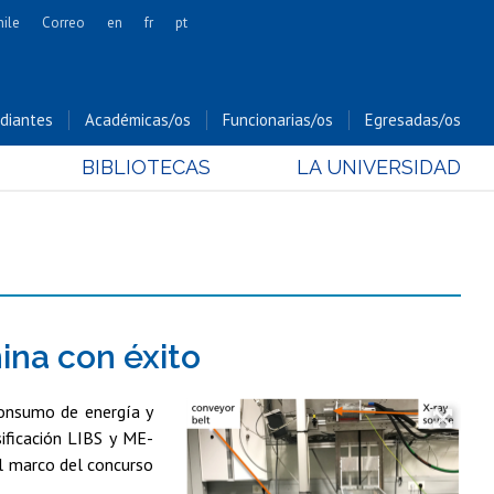
hile
Correo
en
fr
pt
Artes
Cs. Agronómicas
diantes
Académicas/os
Funcionarias/os
Egresadas/os
Cs. Forestales y Conservación
BIBLIOTECAS
LA UNIVERSIDAD
Cs. Sociales
Comunicación e Imagen
Economía y Negocios
Gobierno
Odontología
Estudios Internacionales
ina con éxito
Bachillerato
consumo de energía y
Hospital Clínico
ificación LIBS y ME-
el marco del concurso