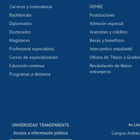
Certificado de alumno
Carreras y licenciaturas
DEMRE
Servicio médico y den
Bachillerato
Postulaciones
Pago de arancel y cré
Diplomados
Admisión especial
Pago de arancel y cré
Doctorados
Aranceles y créditos
Certificado de títulos 
Magísteres
Becas y beneficios
Profesional especialista
Intercambio estudiantil
Mi Uchile
Ayu
Cursos de especialización
Oficina de Títulos y Grado
Educación continua
Revalidación de títulos
extranjeros
Programas a distancia
UNIVERSIDAD TRANSPARENTE
Av. Li
Acceso a información pública
Campus
:
Andrés