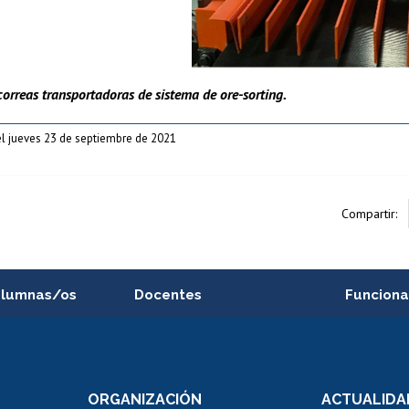
orreas transportadoras de sistema de ore-sorting.
el jueves 23 de septiembre de 2021
Compartir:
alumnas/os
Docentes
Funciona
Postulación a concursos
Cursos inte
internos de investigación
capacitació
e asignaturas
Consulta a bases de datos
Bienestar d
 de notas
ORGANIZACIÓN
ACTUALIDA
Perfeccionamiento
Portal de m