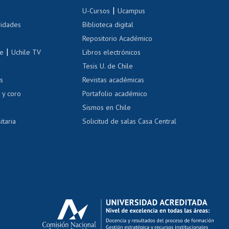
Inscripción de asignaturas
|
 de renta
U-Cursos
Ucampus
Cursos de español
 de renta
vidades
Biblioteca digital
Repositorio Académico
correo uchile
|
le
Uchile TV
Libros electrónicos
nas blancas
Tesis U. de Chile
os
Revistas académicas
, sexual y violencia
Denuncias administrativas
 y coro
Portafolio académico
Sismos en Chile
itaria
Solicitud de salas Casa Central