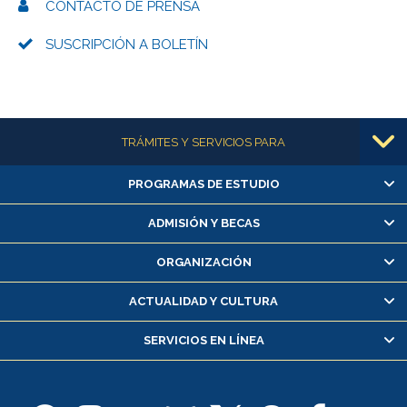
CONTACTO DE PRENSA
SUSCRIPCIÓN A BOLETÍN
Más información
TRÁMITES Y SERVICIOS PARA
PROGRAMAS DE ESTUDIO
Alumnas/os y exalumnas/os
Matrícula en línea
ADMISIÓN Y BECAS
Inscripción y cambio de asignaturas
ORGANIZACIÓN
Consulta y certificado de notas
Certificado de alumno regular
ACTUALIDAD Y CULTURA
Servicio médico y dental
SERVICIOS EN LÍNEA
Pago de arancel y crédito alumnos
Pago de arancel y crédito exalumnos
Certificado de títulos y grados