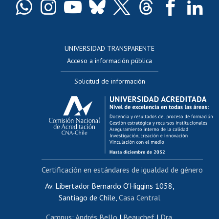
Docentes
Postulación a concursos internos de investigación
Consulta a bases de datos
UNIVERSIDAD TRANSPARENTE
Perfeccionamiento
Acceso a información pública
Editar Portafolio Académico
Solicitud de información
Evaluación docente
Calificación académica
Postulación al AUCAI
Funcionarias/os
Cursos internos de capacitación
Bienestar del personal
Certificación en estándares de igualdad de género
Portal de movilidad interna
Certificado de renta
Av. Libertador Bernardo O'Higgins 1058,
Santiago de Chile,
Casa Central
Certificado de renta honorarios
Gestión de correo uchile
Campus
:
Andrés Bello
|
Beauchef
|
Dra.