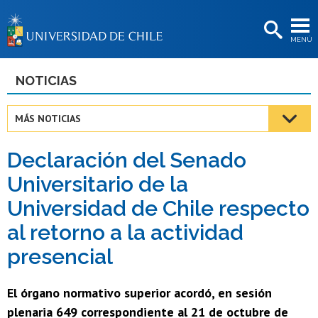
EXTENSIÓN
MENÚ
BIBLIOTECAS
LA UNIVERSIDAD
NOTICIAS
Postulantes
MÁS NOTICIAS
Estudiantes
Declaración del Senado
Académicas/os
Universitario de la
Funcionarias/os
Universidad de Chile respecto
Egresadas/os
al retorno a la actividad
presencial
El órgano normativo superior acordó, en sesión
plenaria 649 correspondiente al 21 de octubre de