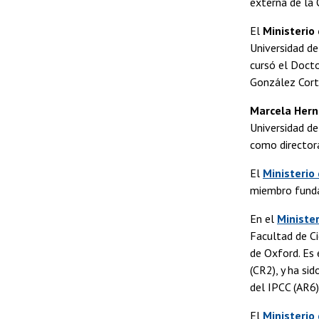
externa de la
El
Ministerio
Universidad de
cursó el Docto
González Cort
Marcela Hern
Universidad de
como directora
El
Ministerio
miembro funda
En el
Ministe
Facultad de Ci
de Oxford. Es 
(CR2), y ha si
del IPCC (AR6)
El
Ministerio