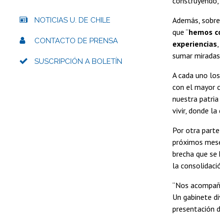
construyendo, 
Además, sobre 
NOTICIAS U. DE CHILE
que “
hemos co
CONTACTO DE PRENSA
experiencias
sumar miradas,
SUSCRIPCIÓN A BOLETÍN
A cada uno los
con el mayor 
nuestra patri
vivir, donde l
Por otra parte
próximos meses
brecha que se 
la consolidaci
“Nos acompañan
Un gabinete di
presentación 