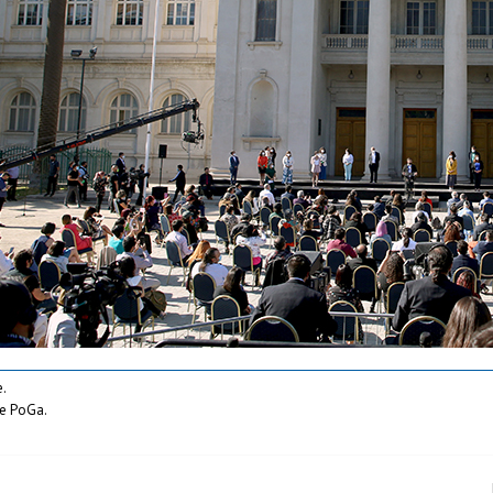
e.
pe PoGa.