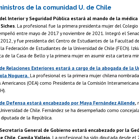
 ministros de la comunidad U. de Chile
 del Interior y Seguridad Pública estará al mando de la médica
 Siches
. La profesional fue la primera presidenta mujer del Colegio
empeñó entre mayo de 2017 y noviembre de 2021. Integró el Senado
2012, y fue presidenta del Centro de Estudiantes de la Facultad d
 la Federación de Estudiantes de la Universidad de Chile (FECh). Izk
ca de la Casa de Bello y la primera mujer en asumir esta cartera mini
 de Relaciones Exteriores estará a cargo de la abogada de la U
jola Noguera.
La profesional es la primera mujer chilena nombrada
s Americanos (OEA) como Presidenta de la Comisión Interamerican
H).
 de Defensa estará encabezado por Maya Fernández Allende
,
m
 Universidad de Chile. Fernández se ha desempeñado como concejal
diputada de la República.
 Secretaría General de Gobierno estará encabezado por la Geó
e Chile,
Camila Vallejo.
La profesional ha sido diputada desde el 