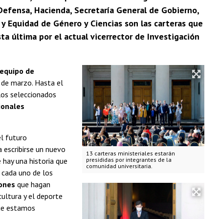
, Defensa, Hacienda, Secretaría General de Gobierno,
 y Equidad de Género y Ciencias son las carteras que
a última por el actual vicerrector de Investigación
 equipo de
 de marzo. Hasta el
los seleccionados
ionales
el futuro
 escribirse un nuevo
13 carteras ministeriales estarán
hay una historia que
presididas por integrantes de la
comunidad universitaria.
 cada uno de los
ones
que hagan
cultura y el deporte
que estamos