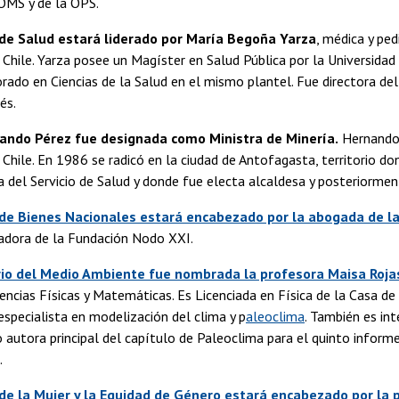
 OMS y de la OPS.
 de Salud estará liderado por María Begoña Yarza
, médica y ped
 Chile. Yarza posee un Magíster en Salud Pública por la Universida
rado en Ciencias de la Salud en el mismo plantel. Fue directora de
és.
ando Pérez fue designada como Ministra de Minería.
Hernando 
 Chile. En 1986 se radicó en la ciudad de Antofagasta, territorio 
 del Servicio de Salud y donde fue electa alcaldesa y posteriorme
 de Bienes Nacionales estará encabezado por la abogada de la 
dora de la Fundación Nodo XXI.
rio del Medio Ambiente fue nombrada la profesora Maisa Roja
encias Físicas y Matemáticas. Es Licenciada en Física de la Casa de
especialista en modelización del clima y p
aleoclima
. También es int
do autora principal del capítulo de Paleoclima para el quinto informe
.
 de la Mujer y la Equidad de Género estará encabezado por la p