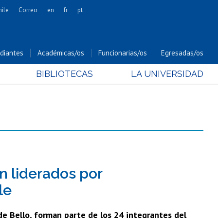
hile
Correo
en
fr
pt
Artes
Cs. Agronómicas
diantes
Académicas/os
Funcionarias/os
Egresadas/os
Cs. Forestales y Conservación
BIBLIOTECAS
LA UNIVERSIDAD
Cs. Sociales
Comunicación e Imagen
Economía y Negocios
Gobierno
Odontología
Estudios Internacionales
Bachillerato
án liderados por
Hospital Clínico
le
de Bello, forman parte de los 24 integrantes del