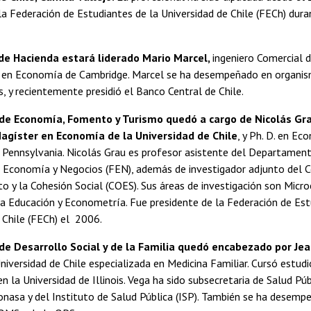
la Federación de Estudiantes de la Universidad de Chile (FECh) dur
 de Hacienda estará liderado Mario Marcel,
ingeniero Comercial d
r en Economía de Cambridge. Marcel se ha desempeñado en organis
s, y recientemente presidió el Banco Central de Chile.
de Economía, Fomento y Turismo quedó a cargo de Nicolás Gr
agíster en Economía de la Universidad de Chile
, y Ph. D. en Ec
e Pennsylvania. Nicolás Grau es profesor asistente del Departame
e Economía y Negocios (FEN), además de investigador adjunto del C
cto y la Cohesión Social (COES). Sus áreas de investigación son Mic
a Educación y Econometría. Fue presidente de la Federación de Est
 Chile (FECh) el 2006.
 de Desarrollo Social y de la Familia quedó encabezado por
Je
niversidad de Chile especializada en Medicina Familiar. Cursó estud
en la Universidad de Illinois. Vega ha sido subsecretaria de Salud Pú
onasa y del Instituto de Salud Pública (ISP). También se ha dese