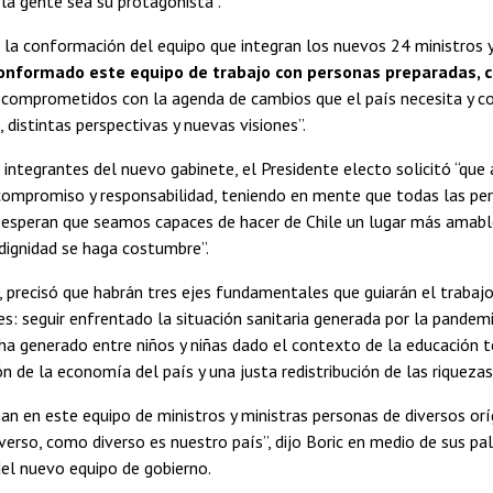
la gente sea su protagonista”.
la conformación del equipo que integran los nuevos 24 ministros y
nformado este equipo de trabajo con personas preparadas, c
, comprometidos con la agenda de cambios que el país necesita y co
 distintas perspectivas y nuevas visiones”.
 integrantes del nuevo gabinete, el Presidente electo solicitó “qu
compromiso y responsabilidad, teniendo en mente que todas las pe
a esperan que seamos capaces de hacer de Chile un lugar más amab
a dignidad se haga costumbre”.
, precisó que habrán tres ejes fundamentales que guiarán el trabaj
: seguir enfrentado la situación sanitaria generada por la pandemi
ha generado entre niños y niñas dado el contexto de la educación 
ón de la economía del país y una justa redistribución de las riquezas
 en este equipo de ministros y ministras personas de diversos orí
verso, como diverso es nuestro país”, dijo Boric en medio de sus pal
del nuevo equipo de gobierno.