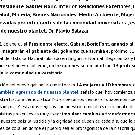
residente Gabriel Boric. Interior, Relaciones Exteriores
alud, Minería, Bienes Nacionales, Medio Ambiente, Mujer
zadas por integrantes de la comunidad universitaria, est
 de nuestro plantel, Dr. Flavio Salazar.
1 de enero,
el Presidente electo, Gabriel Boric Font, anunció al
 integrarán el gabinete del gobierno
que asumirá el próximo 11
 de Historia Natural, ubicado en la Quinta Normal, llegaron las y 
arte del nuevo gobierno,
entre quienes se encuentran 13 profes
e la comunidad universitaria.
ción del nuevo gabinete, que integran
14 mujeres y 10 hombres
, 
ambién egresado de nuestro plantel
,
señaló que “hoy comienza a
stra historia democrática. No empezamos desde cero. Sabemos que 
os inspira. Y estamos seguros que nuestro mandato y el mandato de
nistras presentes es muy claro:
impulsar cambios y transformaci
nuestro país la justicia y la dignidad sea el pan de cada día, que la 
s de cola, en donde el pueblo sea el protagonista de la historia 