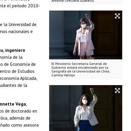
Antonia Orellana Guarello.
ante el periodo 2010-
e la Universidad de
mos nacionales e
au,
ingeniero
onomía de la
nto de Economía de
El Ministerio Secretaría General de
Gobierno estará encabezado por la
entro de Estudios
Geógrafa de la Universidad de Chile,
Camila Vallejo.
roeconomía Aplicada,
udiantes de la
annette Vega
,
ios de doctorado en
blica, además de
mpeñado como asesora