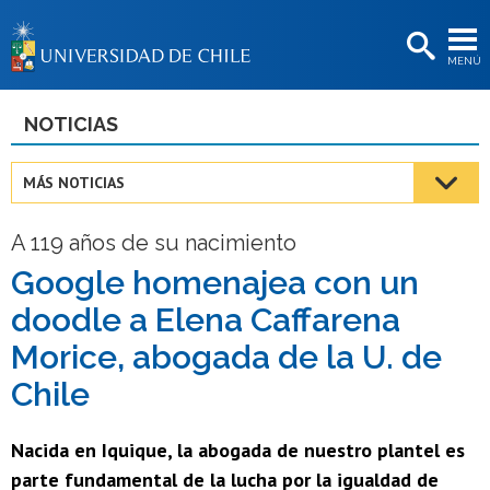
EXTENSIÓN
MENÚ
BIBLIOTECAS
LA UNIVERSIDAD
NOTICIAS
Postulantes
MÁS NOTICIAS
Estudiantes
A 119 años de su nacimiento
Académicas/os
Google homenajea con un
Funcionarias/os
doodle a Elena Caffarena
Egresadas/os
Morice, abogada de la U. de
Chile
Nacida en Iquique, la abogada de nuestro plantel es
parte fundamental de la lucha por la igualdad de