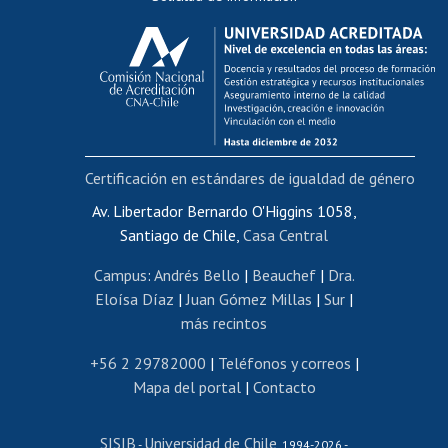
Calificación académica
Postulación al AUCAI
Funcionarias/os
Cursos internos de capacitación
Bienestar del personal
Certificación en estándares de igualdad de género
Portal de movilidad interna
Certificado de renta
Av. Libertador Bernardo O'Higgins 1058,
Santiago de Chile,
Casa Central
Certificado de renta honorarios
Gestión de correo uchile
Campus
:
Andrés Bello
|
Beauchef
|
Dra.
Editar páginas blancas
Eloísa Díaz
|
Juan Gómez Millas
|
Sur
|
más recintos
Extranjeras/os
Revalidación y reconocimiento de títulos
+56 2 29782000
|
Teléfonos y correos
|
Mapa del portal
|
Contacto
Postulación al Programa de Movilidad Estudiantil
Inscripción de asignaturas
SISIB
Universidad de Chile
Cursos de español
-
, 1994-2026 -