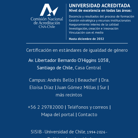
Calificación académica
Postulación al AUCAI
Funcionarias/os
Cursos internos de capacitación
Bienestar del personal
Certificación en estándares de igualdad de género
Portal de movilidad interna
Certificado de renta
Av. Libertador Bernardo O'Higgins 1058,
Santiago de Chile,
Casa Central
Certificado de renta honorarios
Gestión de correo uchile
Campus
:
Andrés Bello
|
Beauchef
|
Dra.
Editar páginas blancas
Eloísa Díaz
|
Juan Gómez Millas
|
Sur
|
más recintos
Extranjeras/os
Revalidación y reconocimiento de títulos
+56 2 29782000
|
Teléfonos y correos
|
Mapa del portal
|
Contacto
Postulación al Programa de Movilidad Estudiantil
Inscripción de asignaturas
SISIB
Universidad de Chile
Cursos de español
-
, 1994-2026 -