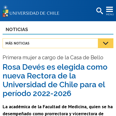
EXTENSIÓN
MENÚ
BIBLIOTECAS
LA UNIVERSIDAD
NOTICIAS
Postulantes
MÁS NOTICIAS
Estudiantes
Primera mujer a cargo de la Casa de Bello
Académicas/os
Rosa Devés es elegida como
Funcionarias/os
nueva Rectora de la
Egresadas/os
Universidad de Chile para el
período 2022-2026
La académica de la Facultad de Medicina, quien se ha
desempeñado como prorrectora y vicerrectora de