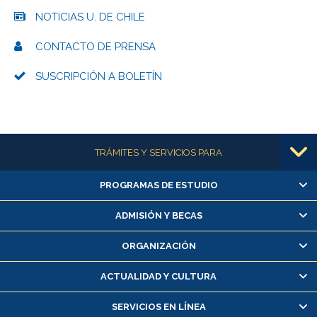
NOTICIAS U. DE CHILE
CONTACTO DE PRENSA
SUSCRIPCIÓN A BOLETÍN
Más información
TRÁMITES Y SERVICIOS PARA
PROGRAMAS DE ESTUDIO
Alumnas/os y exalumnas/os
Matrícula en línea
ADMISIÓN Y BECAS
Inscripción y cambio de asignaturas
ORGANIZACIÓN
Consulta y certificado de notas
Certificado de alumno regular
ACTUALIDAD Y CULTURA
Servicio médico y dental
SERVICIOS EN LÍNEA
Pago de arancel y crédito alumnos