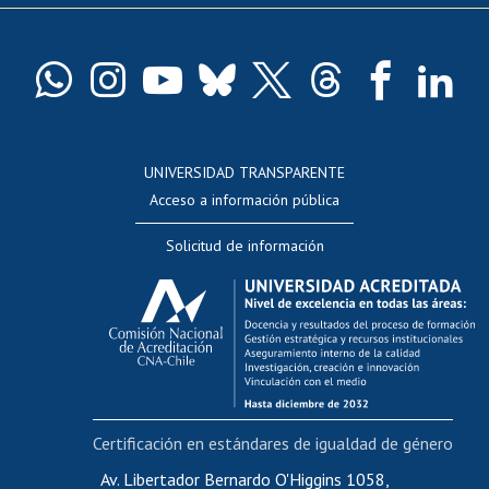
Pago de arancel y crédito exalumnos
Certificado de títulos y grados
Docentes
Postulación a concursos internos de investigación
Consulta a bases de datos
UNIVERSIDAD TRANSPARENTE
Perfeccionamiento
Acceso a información pública
Editar Portafolio Académico
Solicitud de información
Evaluación docente
Calificación académica
Postulación al AUCAI
Funcionarias/os
Cursos internos de capacitación
Bienestar del personal
Certificación en estándares de igualdad de género
Portal de movilidad interna
Certificado de renta
Av. Libertador Bernardo O'Higgins 1058,