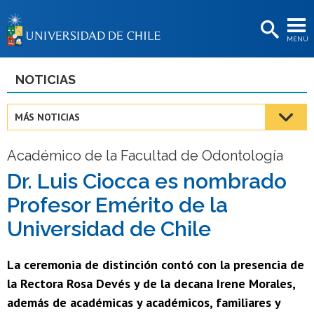
EXTENSIÓN
MENÚ
BIBLIOTECAS
LA UNIVERSIDAD
NOTICIAS
Postulantes
MÁS NOTICIAS
Estudiantes
Académico de la Facultad de Odontología
Académicas/os
Dr. Luis Ciocca es nombrado
Funcionarias/os
Profesor Emérito de la
Egresadas/os
Universidad de Chile
La ceremonia de distinción contó con la presencia de
la Rectora Rosa Devés y de la decana Irene Morales,
además de académicas y académicos, familiares y