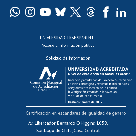
Certificado de títulos y grados
Docentes
Postulación a concursos internos de investigación
Consulta a bases de datos
UNIVERSIDAD TRANSPARENTE
Perfeccionamiento
Acceso a información pública
Editar Portafolio Académico
Solicitud de información
Evaluación docente
Calificación académica
Postulación al AUCAI
Funcionarias/os
Cursos internos de capacitación
Bienestar del personal
Certificación en estándares de igualdad de género
Portal de movilidad interna
Certificado de renta
Av. Libertador Bernardo O'Higgins 1058,
Santiago de Chile,
Casa Central
Certificado de renta honorarios