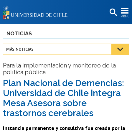
EXTENSIÓN
MENÚ
BIBLIOTECAS
LA UNIVERSIDAD
NOTICIAS
Postulantes
MÁS NOTICIAS
Estudiantes
Para la implementación y monitoreo de la
Académicas/os
política pública
Funcionarias/os
Plan Nacional de Demencias:
Universidad de Chile integra
Egresadas/os
Mesa Asesora sobre
trastornos cerebrales
Instancia permanente y consultiva fue creada por la