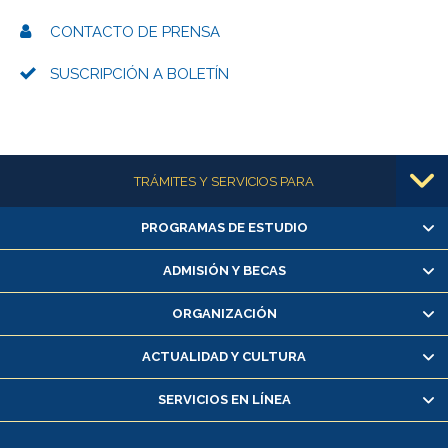
CONTACTO DE PRENSA
SUSCRIPCIÓN A BOLETÍN
Más información
TRÁMITES Y SERVICIOS PARA
PROGRAMAS DE ESTUDIO
Alumnas/os y exalumnas/os
Matrícula en línea
ADMISIÓN Y BECAS
Inscripción y cambio de asignaturas
ORGANIZACIÓN
Consulta y certificado de notas
Certificado de alumno regular
ACTUALIDAD Y CULTURA
Servicio médico y dental
SERVICIOS EN LÍNEA
Pago de arancel y crédito alumnos
Pago de arancel y crédito exalumnos