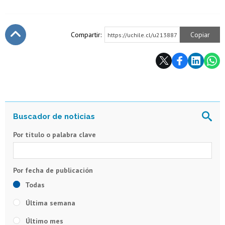
Compartir:
Copiar
https://uchile.cl/u213887
Subir
Por título o palabra clave
Todas
Última semana
Último mes