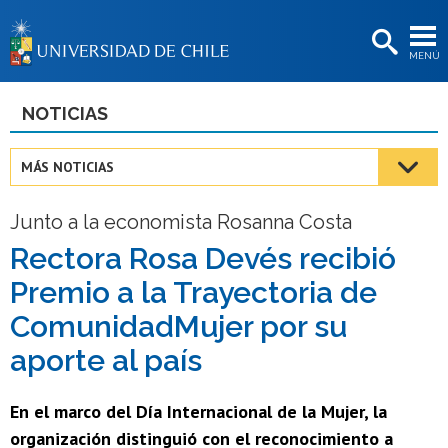
EXTENSIÓN
MENÚ
BIBLIOTECAS
LA UNIVERSIDAD
NOTICIAS
Postulantes
MÁS NOTICIAS
Estudiantes
Junto a la economista Rosanna Costa
Académicas/os
Rectora Rosa Devés recibió
Funcionarias/os
Premio a la Trayectoria de
Egresadas/os
ComunidadMujer por su
aporte al país
En el marco del Día Internacional de la Mujer, la
organización distinguió con el reconocimiento a