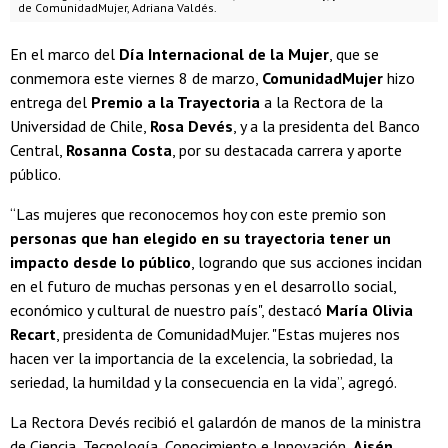
de ComunidadMujer, Adriana Valdés.
En el marco del
Día Internacional de la Mujer
, que se
conmemora este viernes 8 de marzo,
ComunidadMujer
hizo
entrega del
Premio a la Trayectoria
a la Rectora de la
Universidad de Chile,
Rosa Devés
, y a la presidenta del Banco
Central,
Rosanna Costa
, por su destacada carrera y aporte
público.
“Las mujeres que reconocemos hoy con este premio son
personas que han elegido en su trayectoria tener un
impacto desde lo público
, logrando que sus acciones incidan
en el futuro de muchas personas y en el desarrollo social,
económico y cultural de nuestro país", destacó
María Olivia
Recart
, presidenta de ComunidadMujer. "Estas mujeres nos
hacen ver la importancia de la excelencia, la sobriedad, la
seriedad, la humildad y la consecuencia en la vida”, agregó.
La Rectora Devés recibió el galardón de manos de la ministra
de Ciencia, Tecnología, Conocimiento e Innovación,
Aisén