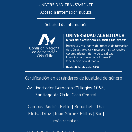
UNIVERSIDAD TRANSPARENTE
Perfeccionamiento
Acceso a información pública
Editar Portafolio Académico
Solicitud de información
Evaluación docente
Calificación académica
Postulación al AUCAI
Funcionarias/os
Cursos internos de capacitación
Bienestar del personal
Certificación en estándares de igualdad de género
Portal de movilidad interna
Certificado de renta
Av. Libertador Bernardo O'Higgins 1058,
Santiago de Chile,
Casa Central
Certificado de renta honorarios
Gestión de correo uchile
Campus
:
Andrés Bello
|
Beauchef
|
Dra.
Editar páginas blancas
Eloísa Díaz
|
Juan Gómez Millas
|
Sur
|
más recintos
Extranjeras/os
Revalidación y reconocimiento de títulos