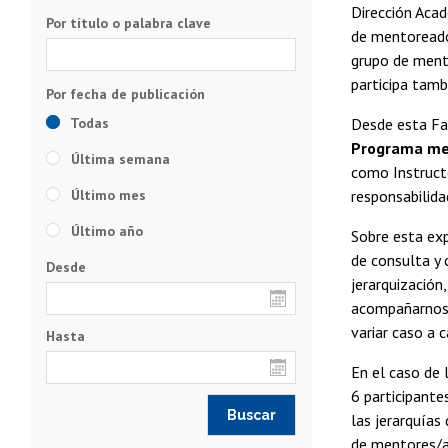
Dirección Acad
Por título o palabra clave
de mentoreados
grupo de mento
participa tamb
Todas
Desde esta Fa
Programa me
Última semana
como Instructo
Último mes
responsabilida
Último año
Sobre esta exp
de consulta y 
Desde
jerarquización
acompañarnos 
variar caso a 
Hasta
En el caso de 
6 participante
las jerarquías
de mentores/as