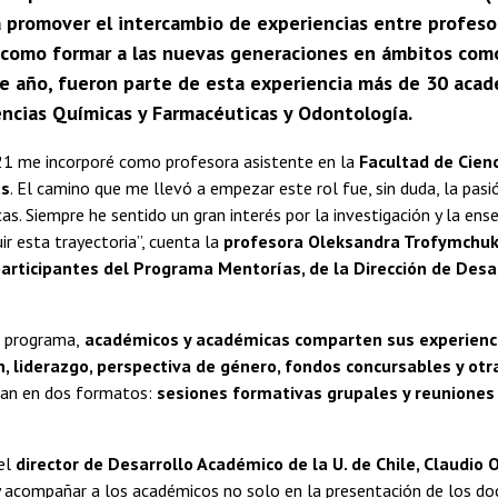
a promover el intercambio de experiencias entre profeso
í como formar a las nuevas generaciones en ámbitos como
e año, fueron parte de esta experiencia más de 30 acadé
encias Químicas y Farmacéuticas y Odontología.
21 me incorporé como profesora asistente en la
Facultad de Cienc
as
. El camino que me llevó a empezar este rol fue, sin duda, la pasi
cas. Siempre he sentido un gran interés por la investigación y la en
ir esta trayectoria”, cuenta la
profesora Oleksandra Trofymchuk,
articipantes del Programa Mentorías, de la Dirección de Desa
 programa,
académicos y académicas comparten sus experienci
n, liderazgo, perspectiva de género, fondos concursables y ot
ican en dos formatos:
sesiones formativas grupales y reuniones 
el
director de Desarrollo Académico de la U. de Chile, Claudio 
y acompañar a los académicos no solo en la presentación de los d