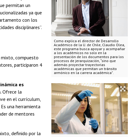
que permitan un
tucionalizadas ya que
partamento con los
dades disciplinares”.
Como explica el director de Desarrollo
Académico de la U. de Chile, Claudio Olea,
este programa busca apoyar y acompañar
a los académicos no solo en la
o mixto, compuesto
presentación de los documentos para los
procesos de jerarquización, “sino que
ores, participaron 4
además proyectar trayectorias
académicas que permitan un tránsito
armónico en la carrera académica”.
dinámica es
a
. Ofrece la
ve en el currículum,
. Es una herramienta
render de mentores
xto, definido por la