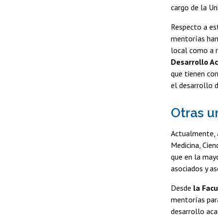
cargo de la Un
Respecto a est
mentorías han 
local como a n
Desarrollo A
que tienen com
el desarrollo 
Otras u
Actualmente, 
Medicina, Cien
que en la mayo
asociados y as
Desde
la Facu
mentorías para
desarrollo aca