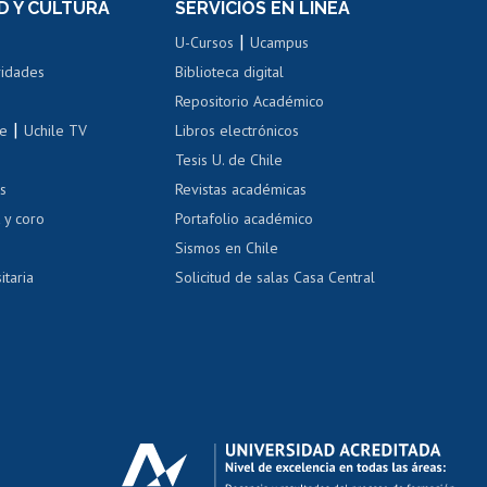
D Y CULTURA
SERVICIOS EN LÍNEA
ovilidad interna
Inscripción de asignaturas
|
 de renta
U-Cursos
Ucampus
Cursos de español
 de renta
vidades
Biblioteca digital
Repositorio Académico
correo uchile
|
le
Uchile TV
Libros electrónicos
nas blancas
Tesis U. de Chile
os
Revistas académicas
, sexual y violencia
Denuncias administrativas
 y coro
Portafolio académico
Sismos en Chile
itaria
Solicitud de salas Casa Central