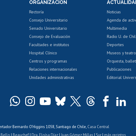
ORGANIZACIÓN
ACTUALIDA
Perfeccionamiento
Portal de m
 regular
Editar Portafolio Académico
Certificado
Rectoría
Noticias
tal
Evaluación docente
Certificado
Consejo Universitario
Agenda de acti
dito alumnos
honorarios
Calificación académica
Senado Universitario
Multimedia
dito exalumnos
Gestión de 
Consejo de Evaluación
Radio U. de Chi
Postulación al AUCAI
y grados
Editar pági
Facultades e institutos
Deportes
Hospital Clínico
Museos y teatr
da tecnológica
Tarjeta TUI
Wifi
Acoso laboral
s
Centros y programas
Orquesta, ballet
Relaciones internacionales
Publicaciones
Unidades administrativas
Editorial Univers
bertador Bernardo O'Higgins 1058, Santiago de Chile,
Casa Central
 Bello
|
Beauchef
|
Dra. Eloísa Díaz
|
Juan Gómez Millas
|
Sur
|
más recintos