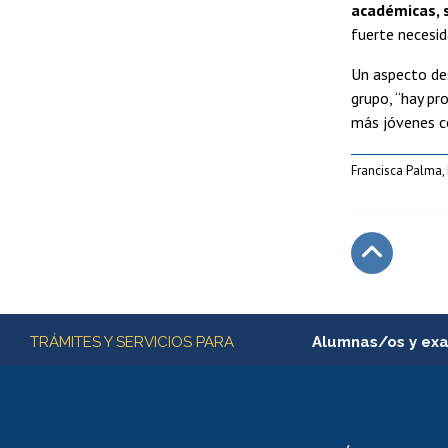
académicas, 
fuerte necesid
Un aspecto de
grupo, “hay p
más jóvenes co
Francisca Palma, 
Subir
Más información
TRÁMITES Y SERVICIOS PARA
Alumnas/os y ex
Matrícula en línea
Inscripción y cambio d
Consulta y certificado