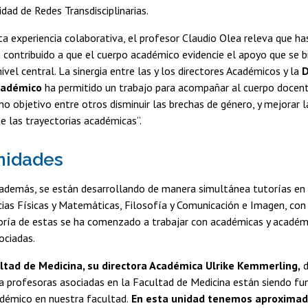
idad de Redes Transdisciplinarias.
a experiencia colaborativa, el profesor Claudio Olea releva que h
contribuido a que el cuerpo académico evidencie el apoyo que se br
ivel central. La sinergia entre las y los directores Académicos y la
D
cadémico
ha permitido un trabajo para acompañar al cuerpo docent
o objetivo entre otros disminuir las brechas de género, y mejorar l
de las trayectorias académicas”.
nidades
además, se están desarrollando de manera simultánea tutorías en 
cias Físicas y Matemáticas, Filosofía y Comunicación e Imagen, con 
ría de estas se ha comenzado a trabajar con académicas y académi
ociadas.
ltad de Medicina, su directora Académica Ulrike Kemmerling,
d
 profesoras asociadas en la Facultad de Medicina están siendo fun
démico en nuestra facultad.
En esta unidad tenemos aproximad