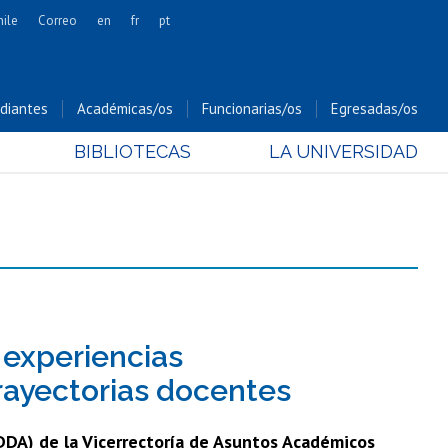
hile
Correo
en
fr
pt
Artes
Cs. Agronómicas
diantes
Académicas/os
Funcionarias/os
Egresadas/os
Cs. Forestales y Conservación
BIBLIOTECAS
LA UNIVERSIDAD
Cs. Sociales
Comunicación e Imagen
Economía y Negocios
Gobierno
Odontología
Estudios Internacionales
Bachillerato
experiencias
Hospital Clínico
rayectorias docentes
(DDA) de la Vicerrectoría de Asuntos Académicos