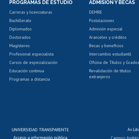
PROGRAMAS DE ESTUDIO
ADMISIÓN Y BECAS
Certificado de alumno
Carreras y licenciaturas
DEMRE
Servicio médico y den
Bachillerato
Postulaciones
Pago de arancel y cré
Diplomados
Admisión especial
Pago de arancel y cré
Doctorados
Aranceles y créditos
Certificado de títulos 
Magísteres
Becas y beneficios
Profesional especialista
Intercambio estudiantil
Mi Uchile
Ayu
Cursos de especialización
Oficina de Títulos y Grado
Educación continua
Revalidación de títulos
extranjeros
Programas a distancia
UNIVERSIDAD TRANSPARENTE
Av. Li
Acceso a información pública
Campus
:
Andrés