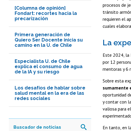
procesos de je
[Columna de opinión]
tránsito armón
Fondart: recortes hacia la
precarización
requieren el a
cuales elabora
Primera generación de
Quiero Ser Docente inicia su
La expe
camino en la U. de Chile
Este 2024, la
Especialista U. de Chile
por 12 person
explica el consumo de agua
mentoras y 6 
de la IA y su riesgo
Sobre esta exp
sumamente en
Los desafíos de hablar sobre
salud mental en la era de las
oportunidad de
redes sociales
y contar con l
valiosa para e
experimentado
En tanto, en 