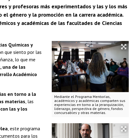
res y profesoras más experimentados y las y los más
 el género y la promoción en la carrera académica.
micos y académicas de las facultades de Ciencias
ias Químicas y
ón que siento por las
señanza, lo que me
 una de las
rrollo Académico
as en torno a la
Mediante el Programa Mentorías,
ras materias
, las
académicos y académicas comparten sus
experiencias en torno a la jerarquización,
con las y los
liderazgo, perspectiva de género, fondos
concursables y otras materias.
Olea
, este programa
ocumentos para los