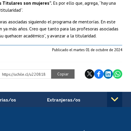
 Titulares son mujeres”.
Es por ello que, agrega, “hay una
itularidad”.
ras asociadas siguiendo el programa de mentorías. En este
n ya más años. Creo que tanto para las profesoras asociadas
 quehacer académico”, y avanzar a la titularidad.
Publicado el martes 01 de octubre de 2024
Copiar
https://uchile.cl/u220818
rias/os
Extranjeras/os
rnos de
Revalidación y reconocimiento
n
de títulos
el personal
Postulación al Programa de
Movilidad Estudiantil