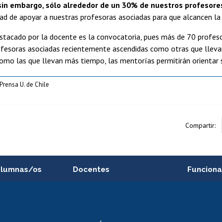
sin embargo, sólo alrededor de un 30% de nuestros profesores
ad de apoyar a nuestras profesoras asociadas para que alcancen la t
stacado por la docente es la convocatoria, pues más de 70 profeso
rofesoras asociadas recientemente ascendidas como otras que lleva
mo las que llevan más tiempo, las mentorías permitirán orientar su
Prensa U. de Chile
Compartir:
alumnas/os
Docentes
Funciona
Postulación a concursos
Cursos inte
internos de investigación
capacitació
e asignaturas
Consulta a bases de datos
Bienestar d
 de notas