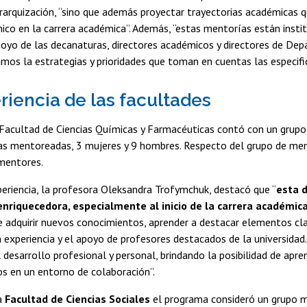
rarquización, “sino que además proyectar trayectorias académicas 
ico en la carrera académica”. Además, “estas mentorías están insti
poyo de las decanaturas, directores académicos y directores de De
mos la estrategias y prioridades que toman en cuentas las especifici
riencia de las facultades
 Facultad de Ciencias Químicas y Farmacéuticas contó con un grup
as mentoreadas, 3 mujeres y 9 hombres. Respecto del grupo de ment
mentores.
eriencia, la profesora Oleksandra Trofymchuk, destacó que “
esta 
riquecedora, especialmente al inicio de la carrera académic
 adquirir nuevos conocimientos, aprender a destacar elementos cla
a experiencia y el apoyo de profesores destacados de la universidad
l desarrollo profesional y personal, brindando la posibilidad de ap
s en un entorno de colaboración”.
la
Facultad de Ciencias Sociales
el programa consideró un grupo mi