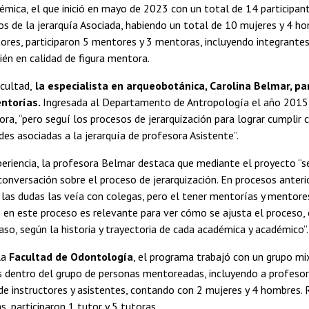
émica, el que inició en mayo de 2023 con un total de 14 participan
 de la jerarquía Asociada, habiendo un total de 10 mujeres y 4 h
res, participaron 5 mentores y 3 mentoras, incluyendo integrante
ién en calidad de figura mentora.
cultad,
la especialista en arqueobotánica, Carolina Belmar, par
ntorías.
Ingresada al Departamento de Antropología el año 2015, i
ra, “pero seguí los procesos de jerarquización para lograr cumplir 
des asociadas a la jerarquía de profesora Asistente”.
eriencia, la profesora Belmar destaca que mediante el proyecto “se
conversación sobre el proceso de jerarquización. En procesos anteri
, las dudas las veía con colegas, pero el tener mentorías y mentor
en este proceso es relevante para ver cómo se ajusta el proceso, 
caso, según la historia y trayectoria de cada académica y académico”.
la
Facultad de Odontología
, el programa trabajó con un grupo m
s dentro del grupo de personas mentoreadas, incluyendo a profesor
 de instructores y asistentes, contando con 2 mujeres y 4 hombres.
, participaron 1 tutor y 5 tutoras.