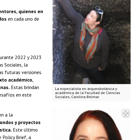
entores, quienes en
dos
en cada uno de
 durante 2022 y 2023
s Sociales, la
as futuras versiones.
xto académico,
onas.
Estas brindan
La especialista en arqueobotánica y
académica de la Facultad de Ciencias
esafíos en este
Sociales, Carolina Belmar.
n a la
fondos y proyectos
stica.
Este último
 Policy Brief, a