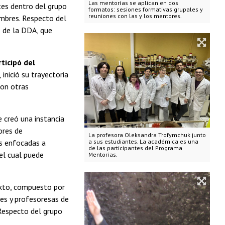
Las mentorías se aplican en dos
tes dentro del grupo
formatos: sesiones formativas grupales y
reuniones con las y los mentores.
ombres. Respecto del
s de la DDA, que
ticipó del
nició su trayectoria
con otras
 creó una instancia
ores de
La profesora Oleksandra Trofymchuk junto
a sus estudiantes. La académica es una
es enfocadas a
de las participantes del Programa
el cual puede
Mentorías.
ixto, compuesto por
es y profesoresas de
 Respecto del grupo