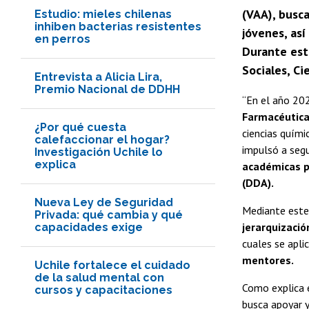
(VAA), busc
Estudio: mieles chilenas
inhiben bacterias resistentes
jóvenes, as
en perros
Durante est
Sociales, Ci
Entrevista a Alicia Lira,
Premio Nacional de DDHH
“En el año 20
Farmacéutic
¿Por qué cuesta
ciencias quími
calefaccionar el hogar?
impulsó a segu
Investigación Uchile lo
explica
académicas p
(DDA).
Nueva Ley de Seguridad
Mediante este
Privada: qué cambia y qué
jerarquizació
capacidades exige
cuales se apl
mentores.
Uchile fortalece el cuidado
de la salud mental con
Como explica 
cursos y capacitaciones
busca apoyar 