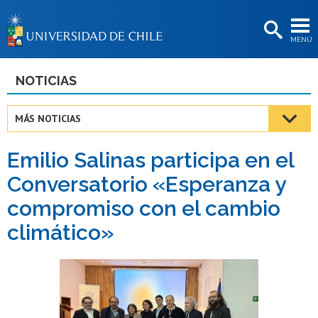
EXTENSIÓN
MENÚ
BIBLIOTECAS
LA UNIVERSIDAD
NOTICIAS
Postulantes
MÁS NOTICIAS
Estudiantes
Emilio Salinas participa en el
Académicas/os
Conversatorio «Esperanza y
Funcionarias/os
compromiso con el cambio
Egresadas/os
climático»