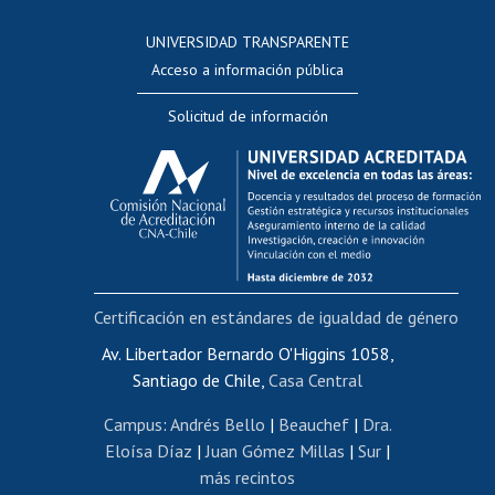
Consulta a bases de datos
UNIVERSIDAD TRANSPARENTE
Perfeccionamiento
Acceso a información pública
Editar Portafolio Académico
Solicitud de información
Evaluación docente
Calificación académica
Postulación al AUCAI
Funcionarias/os
Cursos internos de capacitación
Bienestar del personal
Certificación en estándares de igualdad de género
Portal de movilidad interna
Certificado de renta
Av. Libertador Bernardo O'Higgins 1058,
Santiago de Chile,
Casa Central
Certificado de renta honorarios
Gestión de correo uchile
Campus
:
Andrés Bello
|
Beauchef
|
Dra.
Editar páginas blancas
Eloísa Díaz
|
Juan Gómez Millas
|
Sur
|
más recintos
Extranjeras/os