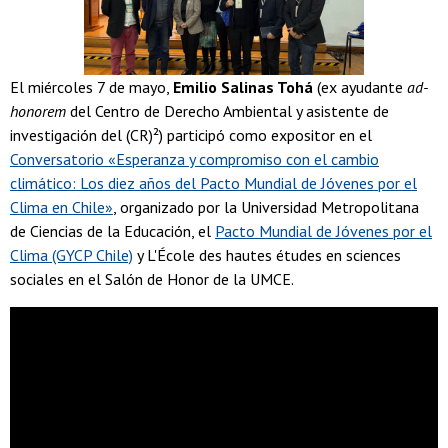
El miércoles 7 de mayo,
Emilio Salinas Tohá
(ex ayudante
ad-
honorem
del Centro de Derecho Ambiental y asistente de
investigación del (CR)²) participó como expositor en el
Conversatorio «Esperanza y compromiso con el cambio
climático: Los diez años del Pacto Mundial de Jóvenes por el
Clima en Chile»
, organizado por la Universidad Metropolitana
de Ciencias de la Educación, el
Pacto Mundial de Jóvenes por el
Clima (GYCP Chile)
y L'École des hautes études en sciences
sociales en el Salón de Honor de la UMCE.