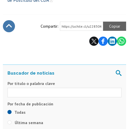
de Postítulo del CDA
Compartir:
Copiar
https://uchile.cl/u228304
Subir
Por título o palabra clave
Todas
Última semana